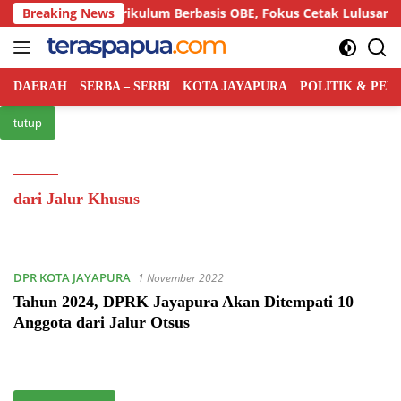
Langsung
 Semiloka Kurikulum Berbasis OBE, Fokus Cetak Lulusan Hukum
Breaking News
ke
konten
DAERAH
SERBA – SERBI
KOTA JAYAPURA
POLITIK & PE
tutup
dari Jalur Khusus
DPR KOTA JAYAPURA
1 November 2022
Tahun 2024, DPRK Jayapura Akan Ditempati 10
Anggota dari Jalur Otsus