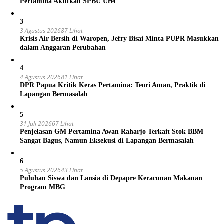
Pertamina Aktifkan SPBU Urei
3
3 Agustus 2026
87 Lihat
Krisis Air Bersih di Waropen, Jefry Bisai Minta PUPR Masukkan
dalam Anggaran Perubahan
4
4 Agustus 2026
81 Lihat
DPR Papua Kritik Keras Pertamina: Teori Aman, Praktik di
Lapangan Bermasalah
5
31 Juli 2026
67 Lihat
Penjelasan GM Pertamina Awan Raharjo Terkait Stok BBM
Sangat Bagus, Namun Eksekusi di Lapangan Bermasalah
6
5 Agustus 2026
43 Lihat
Puluhan Siswa dan Lansia di Depapre Keracunan Makanan
Program MBG