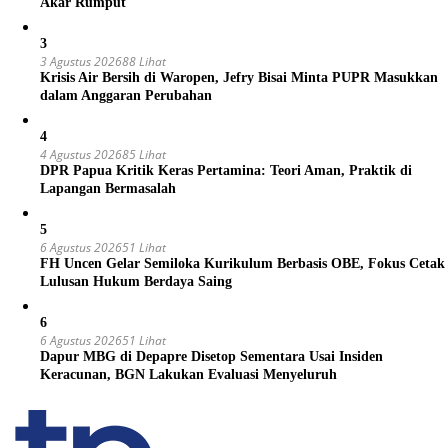
Akar Rumput
3
3 Agustus 2026
88 Lihat
Krisis Air Bersih di Waropen, Jefry Bisai Minta PUPR Masukkan
dalam Anggaran Perubahan
4
4 Agustus 2026
85 Lihat
DPR Papua Kritik Keras Pertamina: Teori Aman, Praktik di
Lapangan Bermasalah
5
6 Agustus 2026
51 Lihat
FH Uncen Gelar Semiloka Kurikulum Berbasis OBE, Fokus Cetak
Lulusan Hukum Berdaya Saing
6
6 Agustus 2026
51 Lihat
Dapur MBG di Depapre Disetop Sementara Usai Insiden
Keracunan, BGN Lakukan Evaluasi Menyeluruh