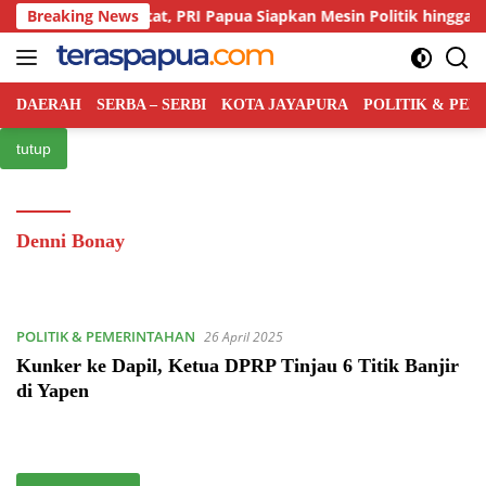
Langsung
saingan Kian Ketat, PRI Papua Siapkan Mesin Politik hingga Tingka
Breaking News
ke
konten
DAERAH
SERBA – SERBI
KOTA JAYAPURA
POLITIK & PE
tutup
Denni Bonay
POLITIK & PEMERINTAHAN
26 April 2025
Kunker ke Dapil, Ketua DPRP Tinjau 6 Titik Banjir
di Yapen