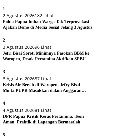
1
2 Agustus 2026
182 Lihat
Polda Papua Imbau Warga Tak Terprovokasi
Ajakan Demo di Media Sosial Jelang 3 Agustus
2
3 Agustus 2026
96 Lihat
Jefri Bisai Soroti Minimnya Pasokan BBM ke
Waropen, Desak Pertamina Aktifkan SPBU
Urei
3
3 Agustus 2026
87 Lihat
Krisis Air Bersih di Waropen, Jefry Bisai
Minta PUPR Masukkan dalam Anggaran
Perubahan
4
4 Agustus 2026
81 Lihat
DPR Papua Kritik Keras Pertamina: Teori
Aman, Praktik di Lapangan Bermasalah
5