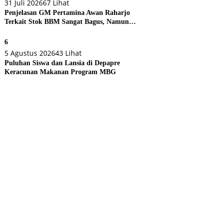
31 Juli 2026
67 Lihat
Penjelasan GM Pertamina Awan Raharjo
Terkait Stok BBM Sangat Bagus, Namun
Eksekusi di Lapangan Bermasalah
6
5 Agustus 2026
43 Lihat
Puluhan Siswa dan Lansia di Depapre
Keracunan Makanan Program MBG