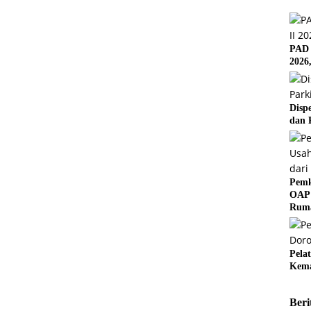
PAD 
2026
Disp
dan 
Pemk
OAP 
Rum
Pela
Kema
Beri