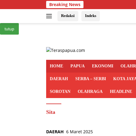
Langsung
Breaking News
ke
konten
Redaksi
Indeks
tutup
HOME
PAPUA
EKONOMI
OLAH
DAERAH
SERBA – SERBI
KOTA JAY
SOROTAN
OLAHRAGA
HEADLINE
Sita
DAERAH
6 Maret 2025