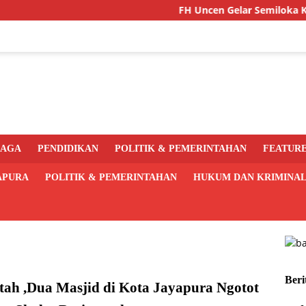
FH Uncen Gelar Semiloka Kurikulum 
RAGA
PENDIDIKAN
POLITIK & PEMERINTAHAN
FEATUR
APURA
POLITIK & PEMERINTAHAN
HUKUM DAN KRIMINA
Beri
tah ,Dua Masjid di Kota Jayapura Ngotot