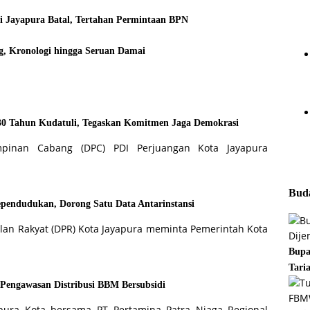
i Jayapura Batal, Tertahan Permintaan BPN
g, Kronologi hingga Seruan Damai
30 Tahun Kudatuli, Tegaskan Komitmen Jaga Demokrasi
mpinan Cabang (DPC) PDI Perjuangan Kota Jayapura
Buda
pendudukan, Dorong Satu Data Antarinstansi
lan Rakyat (DPR) Kota Jayapura meminta Pemerintah Kota
Bupa
Tari
 Pengawasan Distribusi BBM Bersubsidi
apura Kota bersama PT Pertamina Patra Niaga Regional