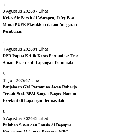
3
3 Agustus 2026
87 Lihat
Krisis Air Bersih di Waropen, Jefry Bisai
Minta PUPR Masukkan dalam Anggaran
Perubahan
4
4 Agustus 2026
81 Lihat
DPR Papua Kritik Keras Pertamina: Teori
Aman, Praktik di Lapangan Bermasalah
5
31 Juli 2026
67 Lihat
Penjelasan GM Pertamina Awan Raharjo
Terkait Stok BBM Sangat Bagus, Namun
Eksekusi di Lapangan Bermasalah
6
5 Agustus 2026
43 Lihat
Puluhan Siswa dan Lansia di Depapre
Keracunan Makanan Program MBG