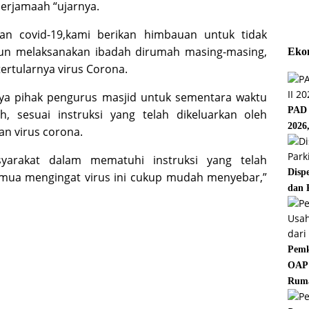
berjamaah “ujarnya.
n covid-19,kami berikan himbauan untuk tidak
un melaksanakan ibadah dirumah masing-masing,
Eko
ertularnya virus Corona.
nya pihak pengurus masjid untuk sementara waktu
PAD 
, sesuai instruksi yang telah dikeluarkan oleh
2026
n virus corona.
arakat dalam mematuhi instruksi yang telah
Disp
semua mengingat virus ini cukup mudah menyebar,”
dan 
Pemk
OAP 
Rum