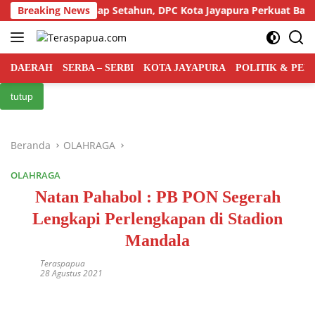
Langsung
 Indonesia Genap Setahun, DPC Kota Jayapura Perkuat Basis dan 
Breaking News
ke
konten
DAERAH
SERBA – SERBI
KOTA JAYAPURA
POLITIK & PE
tutup
Beranda
OLAHRAGA
OLAHRAGA
Natan Pahabol : PB PON Segerah
Lengkapi Perlengkapan di Stadion
Mandala
Teraspapua
28 Agustus 2021