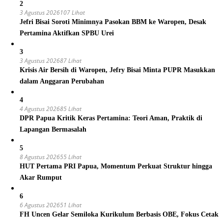
2
3 Agustus 2026
107 Lihat
Jefri Bisai Soroti Minimnya Pasokan BBM ke Waropen, Desak
Pertamina Aktifkan SPBU Urei
3
3 Agustus 2026
87 Lihat
Krisis Air Bersih di Waropen, Jefry Bisai Minta PUPR Masukkan
dalam Anggaran Perubahan
4
4 Agustus 2026
85 Lihat
DPR Papua Kritik Keras Pertamina: Teori Aman, Praktik di
Lapangan Bermasalah
5
8 Agustus 2026
55 Lihat
HUT Pertama PRI Papua, Momentum Perkuat Struktur hingga
Akar Rumput
6
6 Agustus 2026
51 Lihat
FH Uncen Gelar Semiloka Kurikulum Berbasis OBE, Fokus Cetak