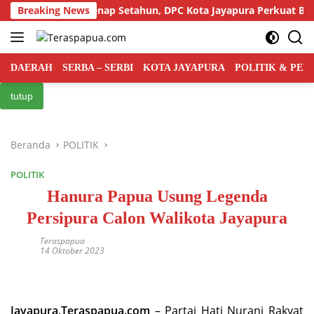
Langsung
at Indonesia Genap Setahun, DPC Kota Jayapura Perkuat Basis da
Breaking News
ke
konten
DAERAH
SERBA – SERBI
KOTA JAYAPURA
POLITIK & PE
tutup
Beranda
POLITIK
POLITIK
Hanura Papua Usung Legenda
Persipura Calon Walikota Jayapura
Teraspapua
14 Oktober 2023
Jayapura,
Teraspapua.com
– Partai Hati Nurani Rakyat