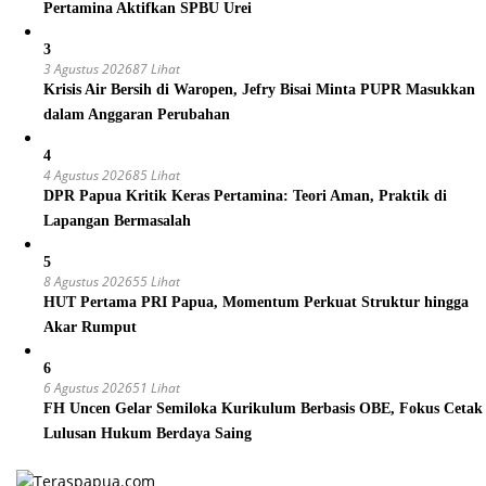
Pertamina Aktifkan SPBU Urei
3
3 Agustus 2026
87 Lihat
Krisis Air Bersih di Waropen, Jefry Bisai Minta PUPR Masukkan
dalam Anggaran Perubahan
4
4 Agustus 2026
85 Lihat
DPR Papua Kritik Keras Pertamina: Teori Aman, Praktik di
Lapangan Bermasalah
5
8 Agustus 2026
55 Lihat
HUT Pertama PRI Papua, Momentum Perkuat Struktur hingga
Akar Rumput
6
6 Agustus 2026
51 Lihat
FH Uncen Gelar Semiloka Kurikulum Berbasis OBE, Fokus Cetak
Lulusan Hukum Berdaya Saing