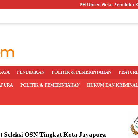
FH Uncen Gelar Semiloka Kurikulum Berb
RAGA
PENDIDIKAN
POLITIK & PEMERINTAHAN
FEATUR
APURA
POLITIK & PEMERINTAHAN
HUKUM DAN KRIMINA
ut Seleksi OSN Tingkat Kota Jayapura