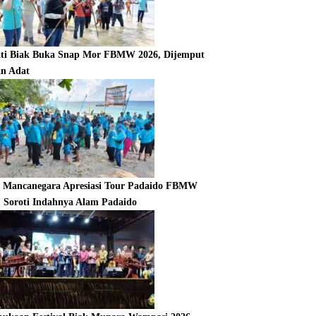
ti Biak Buka Snap Mor FBMW 2026, Dijemput
an Adat
s Mancanegara Apresiasi Tour Padaido FBMW
, Soroti Indahnya Alam Padaido