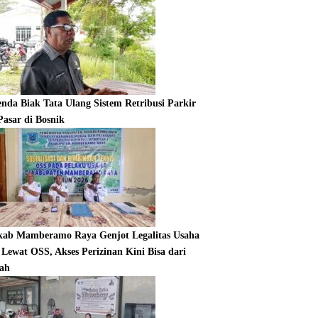
enda Biak Tata Ulang Sistem Retribusi Parkir
Pasar di Bosnik
ab Mamberamo Raya Genjot Legalitas Usaha
Lewat OSS, Akses Perizinan Kini Bisa dari
ah