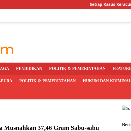
Setiap Kasus Keracunan MBG H
RAGA
PENDIDIKAN
POLITIK & PEMERINTAHAN
FEATUR
APURA
POLITIK & PEMERINTAHAN
HUKUM DAN KRIMINA
Beri
ua Musnahkan 37,46 Gram Sabu-sabu