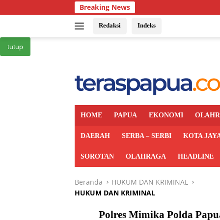
Langsung
Breaking News
ke
konten
Redaksi
Indeks
tutup
HOME
PAPUA
EKONOMI
OLAH
DAERAH
SERBA – SERBI
KOTA JAY
SOROTAN
OLAHRAGA
HEADLINE
Beranda
HUKUM DAN KRIMINAL
HUKUM DAN KRIMINAL
Polres Mimika Polda Pap