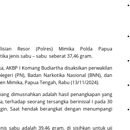
sian Resor (Polres) Mimika Polda Papua
ka jenis sabu – sabu seberat 37,46 gram.
a, AKBP I Komang Budiartha disaksikan perwakilan
 Negeri (PN), Badan Narkotika Nasional (BNN), dan
en Mimika, Papua Tengah, Rabu (13/11/2024).
yang dimusnahkan adalah hasil penangkapan yang
, terhadap seorang tersangka berinisial I pada 30
ngin. Saat hendak berangkat dengan menumpangi
enis sabu adalah 39,46 gram, di sisihkan untuk uji