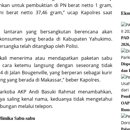
sihkan untuk pembuktian di PN berat netto 1 gram,
i berat netto 37,46 gram,” ucap Kapolres saat
Eko
, lantaran yang bersangkutan berencana akan
 konsumen yang berada di Kabupaten Yahukimo.
PAD 
2026
angka telah ditangkap oleh Polisi.
a kali menerima atau mendapatkan paketan sabu
Disp
n cara ketemu langsung dengan seseorang tidak
dan 
 di Jalan Bougenville, yang berperan sebagai kurir
yang yang berada di Makassar,” beber Kapolres.
Narkoba AKP Andi Basuki Rahmat menambahkan,
Pemk
ya saling kenal nama, keduanya tidak mengetahui
OAP 
bungan melalui telepon.
Rum
Mimika
Sabu-sabu
Pela