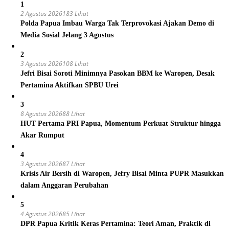
1
2 Agustus 2026
183 Lihat
Polda Papua Imbau Warga Tak Terprovokasi Ajakan Demo di
Media Sosial Jelang 3 Agustus
2
3 Agustus 2026
108 Lihat
Jefri Bisai Soroti Minimnya Pasokan BBM ke Waropen, Desak
Pertamina Aktifkan SPBU Urei
3
8 Agustus 2026
88 Lihat
HUT Pertama PRI Papua, Momentum Perkuat Struktur hingga
Akar Rumput
4
3 Agustus 2026
87 Lihat
Krisis Air Bersih di Waropen, Jefry Bisai Minta PUPR Masukkan
dalam Anggaran Perubahan
5
4 Agustus 2026
85 Lihat
DPR Papua Kritik Keras Pertamina: Teori Aman, Praktik di