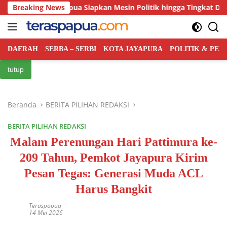
Langsung
t, PRI Papua Siapkan Mesin Politik hingga Tingkat Distrik
Breaking News
ke
konten
DAERAH
SERBA – SERBI
KOTA JAYAPURA
POLITIK & PE
tutup
Beranda
BERITA PILIHAN REDAKSI
BERITA PILIHAN REDAKSI
Malam Perenungan Hari Pattimura ke-
209 Tahun, Pemkot Jayapura Kirim
Pesan Tegas: Generasi Muda ACL
Harus Bangkit
Teraspapua
14 Mei 2026