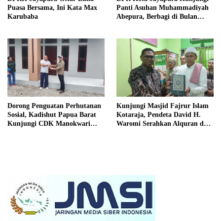
Puasa Bersama, Ini Kata Max
Panti Asuhan Muhammadiyah
Karubaba
Abepura, Berbagi di Bulan
Ramadan
Dorong Penguatan Perhutanan
Kunjungi Masjid Fajrur Islam
Sosial, Kadishut Papua Barat
Kotaraja, Pendeta David H.
Kunjungi CDK Manokwari
Waromi Serahkan Alquran dan
Selatan
Santuni Marbot di Jayapura