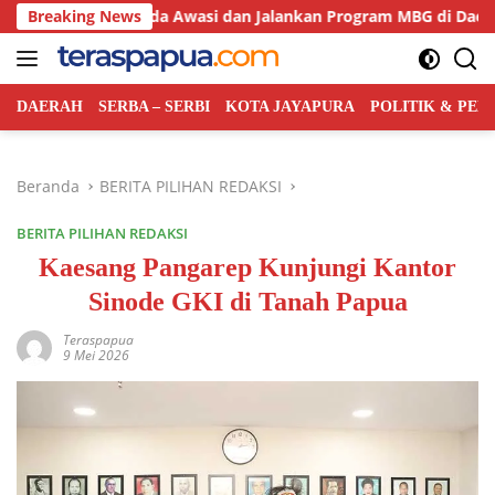
Langsung
n Pemda Awasi dan Jalankan Program MBG di Daerah
Breaking News
Po
ke
konten
DAERAH
SERBA – SERBI
KOTA JAYAPURA
POLITIK & PE
Beranda
BERITA PILIHAN REDAKSI
BERITA PILIHAN REDAKSI
Kaesang Pangarep Kunjungi Kantor
Sinode GKI di Tanah Papua
Teraspapua
9 Mei 2026