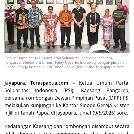
Foto bersama Ketua Umum Partai Solidaritas Indonesia, Kaesang
Pangarep, Bendahara Umum, Fenty Noverita Indrawaty dengan pimpinan
Sinode Gereja Kristen Injili di Tanah Papua (foto Arche/Teraspapua.com)
Jayapura, Teraspapua.com
– Ketua Umum Partai
Solidaritas Indonesia (PSI), Kaesang Pangarep,
bersama rombongan Dewan Pimpinan Pusat (DPP) PSI
melakukan kunjungan ke Kantor Sinode Gereja Kristen
Injili di Tanah Papua di Jayapura, Jumat (9/5/2026) sore.
Kedatangan Kaesang dan rombongan disambut secara
adat dengan tarian penjemputan khas Sentani di