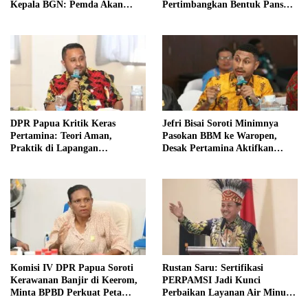
Kepala BGN: Pemda Akan
Pertimbangkan Bentuk Pansus
Lebih Dilibatkan
Otsus
DPR Papua Kritik Keras
Jefri Bisai Soroti Minimnya
Pertamina: Teori Aman,
Pasokan BBM ke Waropen,
Praktik di Lapangan
Desak Pertamina Aktifkan
Bermasalah
SPBU Urei
Komisi IV DPR Papua Soroti
Rustan Saru: Sertifikasi
Kerawanan Banjir di Keerom,
PERPAMSI Jadi Kunci
Minta BPBD Perkuat Peta
Perbaikan Layanan Air Minum
Risiko Bencana
di Papua