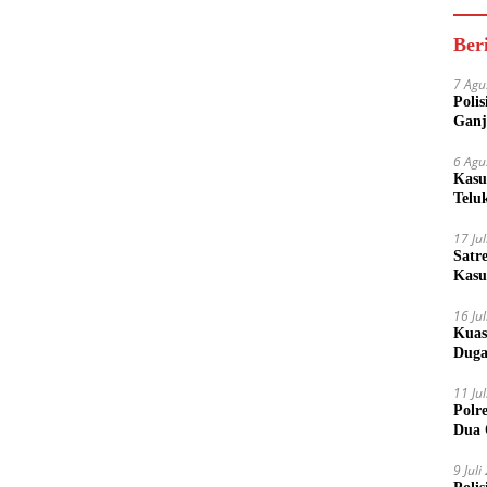
Ber
7 Agu
Poli
Ganj
6 Agu
Kasu
Telu
17 Ju
Satr
Kasu
Boto
16 Ju
Kuas
Duga
11 Ju
Polr
Dua 
9 Jul