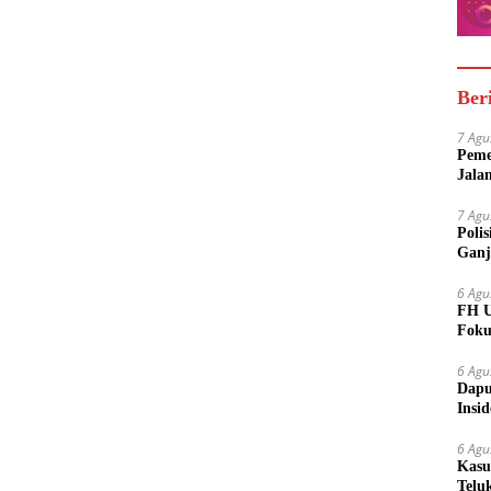
Ber
7 Agu
Peme
Jala
7 Agu
Poli
Ganj
6 Agu
FH U
Foku
6 Agu
Dapu
Insi
Meny
6 Agu
Kasu
Telu