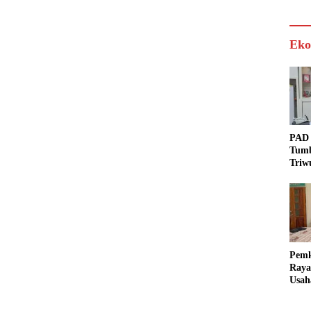
Eko
PAD 
Tumb
Triw
Real
Targ
Pem
Raya
Usah
Akse
Bisa