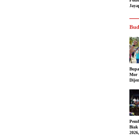
Poli
Jaya
Bud
Bupa
Mor
Dije
Pemb
Biak
2026
Karn