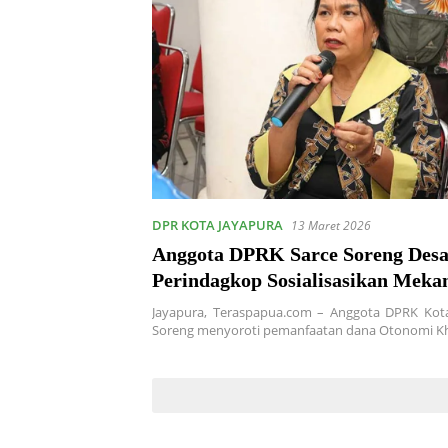
DPR KOTA JAYAPURA
13 Maret 2026
Anggota DPRK Sarce Soreng Des
Perindagkop Sosialisasikan Meka
Bantuan Usaha untuk Pedagang L
Jayapura, Teraspapua.com – Anggota DPRK Kota
Soreng menyoroti pemanfaatan dana Otonomi K