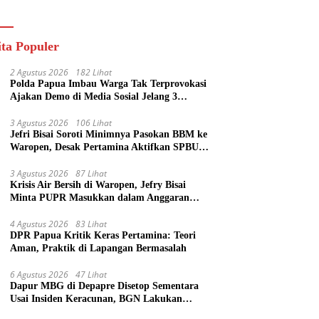
ik
ita Populer
2 Agustus 2026
182 Lihat
Polda Papua Imbau Warga Tak Terprovokasi
Ajakan Demo di Media Sosial Jelang 3
Agustus
3 Agustus 2026
106 Lihat
Jefri Bisai Soroti Minimnya Pasokan BBM ke
Waropen, Desak Pertamina Aktifkan SPBU
Urei
3 Agustus 2026
87 Lihat
Krisis Air Bersih di Waropen, Jefry Bisai
Minta PUPR Masukkan dalam Anggaran
Perubahan
4 Agustus 2026
83 Lihat
DPR Papua Kritik Keras Pertamina: Teori
Aman, Praktik di Lapangan Bermasalah
6 Agustus 2026
47 Lihat
Dapur MBG di Depapre Disetop Sementara
Usai Insiden Keracunan, BGN Lakukan
Evaluasi Menyeluruh