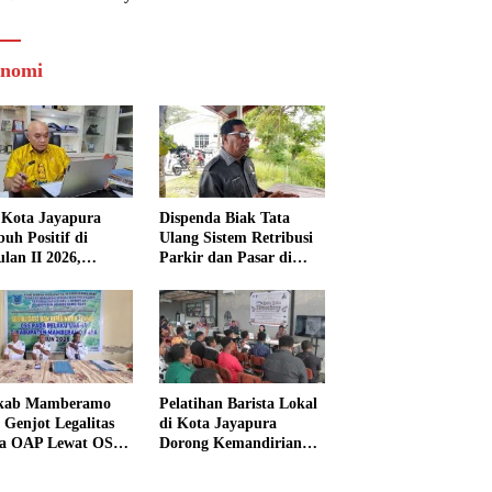
nomi
Kota Jayapura
Dispenda Biak Tata
uh Positif di
Ulang Sistem Retribusi
ulan II 2026,
Parkir dan Pasar di
isasi Lampaui
Bosnik
et
kab Mamberamo
Pelatihan Barista Lokal
 Genjot Legalitas
di Kota Jayapura
a OAP Lewat OSS,
Dorong Kemandirian
s Perizinan Kini
Ekonomi Generasi
 dari Rumah
Muda