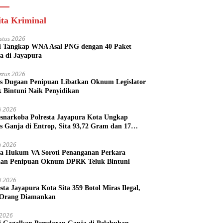
ita Kriminal
stus 2026
si Tangkap WNA Asal PNG dengan 40 Paket
a di Jayapura
stus 2026
s Dugaan Penipuan Libatkan Oknum Legislator
k Bintuni Naik Penyidikan
li 2026
esnarkoba Polresta Jayapura Kota Ungkap
s Ganja di Entrop, Sita 93,72 Gram dan 17
l Arak Bali
li 2026
a Hukum VA Soroti Penanganan Perkara
an Penipuan Oknum DPRK Teluk Bintuni
li 2026
esta Jayapura Kota Sita 359 Botol Miras Ilegal,
Orang Diamankan
i 2026