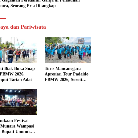
si Gagalkan Peredaran Ganja di Pelabuhan
pura, Seorang Pria Ditangkap
aya dan Pariwisata
ti Biak Buka Snap
Turis Mancanegara
 FBMW 2026,
Apresiasi Tour Padaido
mput Tarian Adat
FBMW 2026, Soroti
Indahnya Alam Padaido
ukaan Festival
 Munara Wampasi
, Bupati Umumkan
aval Budaya