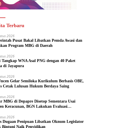
ita Terbaru
stus 2026
rintah Pusat Bakal Libatkan Pemda Awasi dan
nkan Program MBG di Daerah
stus 2026
si Tangkap WNA Asal PNG dengan 40 Paket
a di Jayapura
stus 2026
ncen Gelar Semiloka Kurikulum Berbasis OBE,
s Cetak Lulusan Hukum Berdaya Saing
stus 2026
r MBG di Depapre Disetop Sementara Usai
den Keracunan, BGN Lakukan Evaluasi
eluruh
stus 2026
s Dugaan Penipuan Libatkan Oknum Legislator
k Bintuni Naik Penyidikan