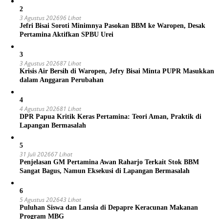
2
3 Agustus 2026
96 Lihat
Jefri Bisai Soroti Minimnya Pasokan BBM ke Waropen, Desak
Pertamina Aktifkan SPBU Urei
3
3 Agustus 2026
87 Lihat
Krisis Air Bersih di Waropen, Jefry Bisai Minta PUPR Masukkan
dalam Anggaran Perubahan
4
4 Agustus 2026
81 Lihat
DPR Papua Kritik Keras Pertamina: Teori Aman, Praktik di
Lapangan Bermasalah
5
31 Juli 2026
67 Lihat
Penjelasan GM Pertamina Awan Raharjo Terkait Stok BBM
Sangat Bagus, Namun Eksekusi di Lapangan Bermasalah
6
5 Agustus 2026
43 Lihat
Puluhan Siswa dan Lansia di Depapre Keracunan Makanan
Program MBG