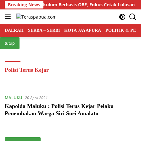
Langsung
lar Semiloka Kurikulum Berbasis OBE, Fokus Cetak Lulusan Hu
Breaking News
ke
konten
DAERAH
SERBA – SERBI
KOTA JAYAPURA
POLITIK & PE
tutup
Polisi Terus Kejar
MALUKU
20 April 2021
Kapolda Maluku : Polisi Terus Kejar Pelaku
Penembakan Warga Siri Sori Amalatu