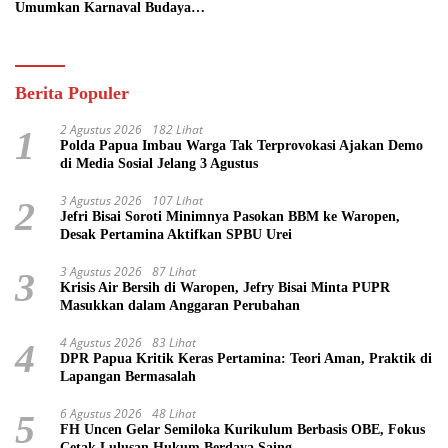
Umumkan Karnaval Budaya
Pasifik
Berita Populer
2 Agustus 2026
182 Lihat
1
Polda Papua Imbau Warga Tak Terprovokasi Ajakan Demo
di Media Sosial Jelang 3 Agustus
3 Agustus 2026
107 Lihat
2
Jefri Bisai Soroti Minimnya Pasokan BBM ke Waropen,
Desak Pertamina Aktifkan SPBU Urei
3 Agustus 2026
87 Lihat
3
Krisis Air Bersih di Waropen, Jefry Bisai Minta PUPR
Masukkan dalam Anggaran Perubahan
4 Agustus 2026
83 Lihat
4
DPR Papua Kritik Keras Pertamina: Teori Aman, Praktik di
Lapangan Bermasalah
6 Agustus 2026
48 Lihat
5
FH Uncen Gelar Semiloka Kurikulum Berbasis OBE, Fokus
Cetak Lulusan Hukum Berdaya Saing