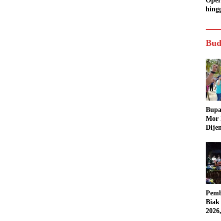
Oper
hing
Bud
Bupa
Mor
Dije
Pemb
Biak
2026
Karn