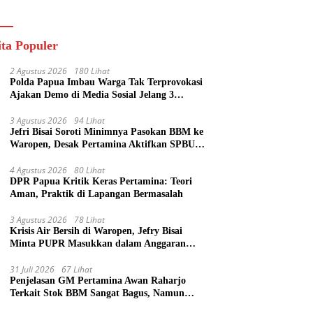
ik
ita Populer
2 Agustus 2026
180 Lihat
Polda Papua Imbau Warga Tak Terprovokasi
Ajakan Demo di Media Sosial Jelang 3
Agustus
3 Agustus 2026
94 Lihat
Jefri Bisai Soroti Minimnya Pasokan BBM ke
Waropen, Desak Pertamina Aktifkan SPBU
Urei
4 Agustus 2026
80 Lihat
DPR Papua Kritik Keras Pertamina: Teori
Aman, Praktik di Lapangan Bermasalah
3 Agustus 2026
78 Lihat
Krisis Air Bersih di Waropen, Jefry Bisai
Minta PUPR Masukkan dalam Anggaran
Perubahan
31 Juli 2026
67 Lihat
Penjelasan GM Pertamina Awan Raharjo
Terkait Stok BBM Sangat Bagus, Namun
Eksekusi di Lapangan Bermasalah