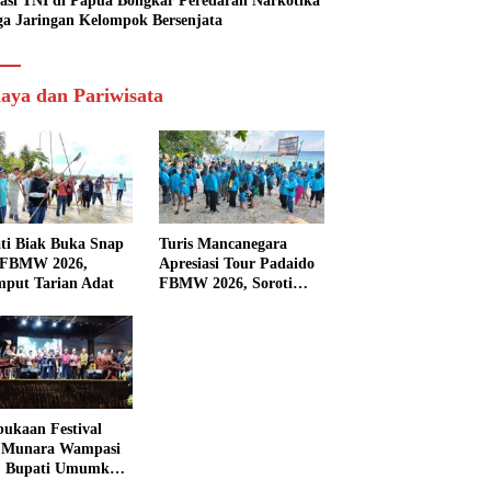
asi TNI di Papua Bongkar Peredaran Narkotika
ga Jaringan Kelompok Bersenjata
aya dan Pariwisata
ti Biak Buka Snap
Turis Mancanegara
 FBMW 2026,
Apresiasi Tour Padaido
mput Tarian Adat
FBMW 2026, Soroti
Indahnya Alam Padaido
ukaan Festival
 Munara Wampasi
, Bupati Umumkan
aval Budaya