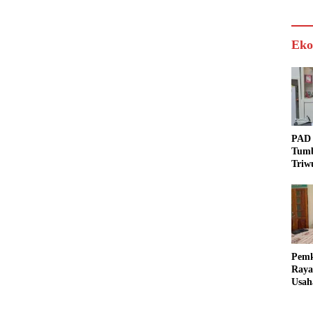
Stabi
Eko
PAD 
Tumb
Triw
Real
Targ
Pem
Raya
Usah
Akse
Bisa