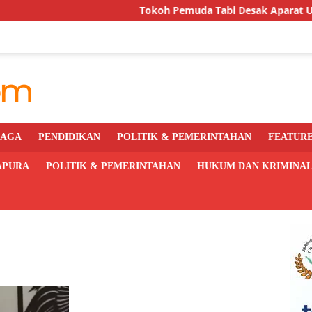
Tokoh Pemuda Tabi Desak Aparat Usut Tuntas K
RAGA
PENDIDIKAN
POLITIK & PEMERINTAHAN
FEATUR
APURA
POLITIK & PEMERINTAHAN
HUKUM DAN KRIMINA