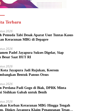
ita Terbaru
stus 2026
h Pemuda Tabi Desak Aparat Usut Tuntas Kasus
an Keracunan MBG di Depapre
stus 2026
amen Padel Jayapura Sukses Digelar, Siap
h Besar Saat HUT RI
stus 2026
Kota Jayapura Jadi Rujukan, Keerom
imbangkan Bentuk Pansus Otsus
stus 2026
n Perdana Padi Gogo di Biak, DPRK Minta
ni Sisihkan Gabah untuk Benih
stus 2026
akan Korban Keracunan MBG Hingga Tengah
m, Dinkes Jayapura Klaim Penanganan Tetap