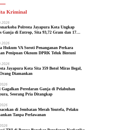
ita Kriminal
li 2026
esnarkoba Polresta Jayapura Kota Ungkap
s Ganja di Entrop, Sita 93,72 Gram dan 17
l Arak Bali
li 2026
a Hukum VA Soroti Penanganan Perkara
an Penipuan Oknum DPRK Teluk Bintuni
li 2026
esta Jayapura Kota Sita 359 Botol Miras Ilegal,
Orang Diamankan
i 2026
si Gagalkan Peredaran Ganja di Pelabuhan
pura, Seorang Pria Ditangkap
i 2026
acokan di Jembatan Merah Youtefa, Pelaku
ankan Tanpa Perlawanan
i 2026