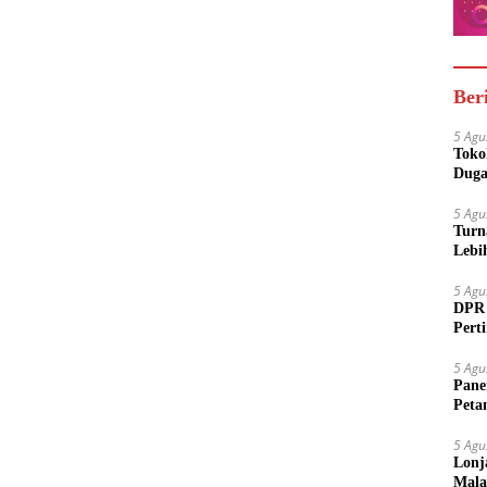
Ber
5 Agu
Toko
Duga
5 Agu
Turn
Lebi
5 Agu
DPR 
Pert
5 Agu
Pane
Peta
5 Agu
Lonj
Mala