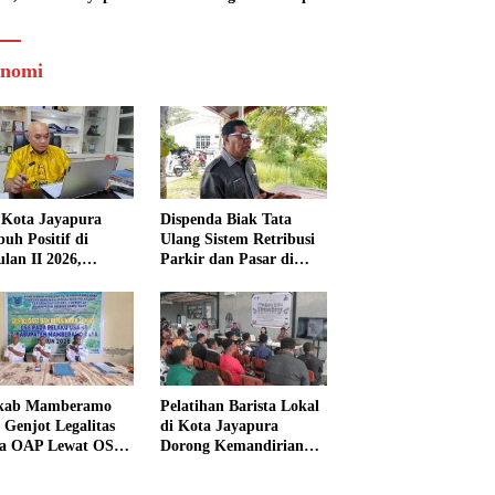
l
nomi
Kota Jayapura
Dispenda Biak Tata
uh Positif di
Ulang Sistem Retribusi
ulan II 2026,
Parkir dan Pasar di
isasi Lampaui
Bosnik
et
kab Mamberamo
Pelatihan Barista Lokal
 Genjot Legalitas
di Kota Jayapura
a OAP Lewat OSS,
Dorong Kemandirian
s Perizinan Kini
Ekonomi Generasi
 dari Rumah
Muda