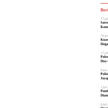
Ber
17 Ju
Satr
Kasu
Boto
16 Ju
Kuas
Duga
11 Ju
Polr
Dua 
9 Jul
Poli
Jaya
7 Jul
Pemb
Diam
6 Jul