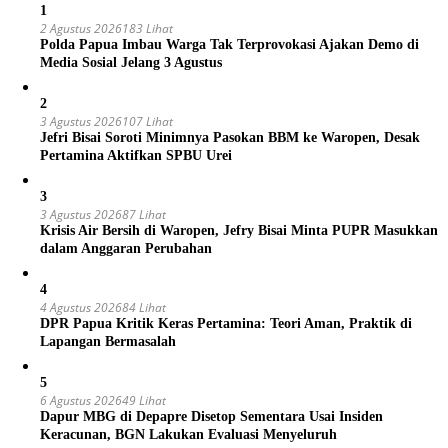
1
2 Agustus 2026
183 Lihat
Polda Papua Imbau Warga Tak Terprovokasi Ajakan Demo di
Media Sosial Jelang 3 Agustus
2
3 Agustus 2026
107 Lihat
Jefri Bisai Soroti Minimnya Pasokan BBM ke Waropen, Desak
Pertamina Aktifkan SPBU Urei
3
3 Agustus 2026
87 Lihat
Krisis Air Bersih di Waropen, Jefry Bisai Minta PUPR Masukkan
dalam Anggaran Perubahan
4
4 Agustus 2026
84 Lihat
DPR Papua Kritik Keras Pertamina: Teori Aman, Praktik di
Lapangan Bermasalah
5
6 Agustus 2026
49 Lihat
Dapur MBG di Depapre Disetop Sementara Usai Insiden
Keracunan, BGN Lakukan Evaluasi Menyeluruh