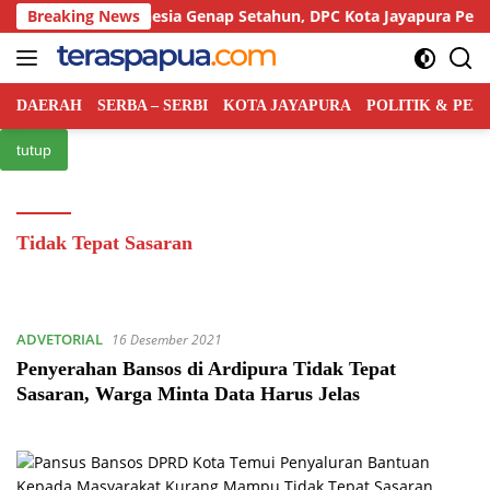
Langsung
rtai Rakyat Indonesia Genap Setahun, DPC Kota Jayapura Perkuat
Breaking News
ke
konten
DAERAH
SERBA – SERBI
KOTA JAYAPURA
POLITIK & PE
tutup
Tidak Tepat Sasaran
ADVETORIAL
16 Desember 2021
Penyerahan Bansos di Ardipura Tidak Tepat
Sasaran, Warga Minta Data Harus Jelas