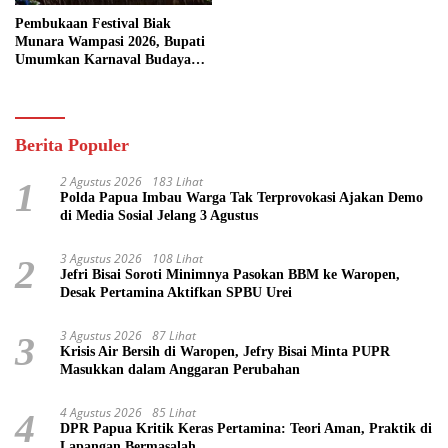
Pembukaan Festival Biak
Munara Wampasi 2026, Bupati
Umumkan Karnaval Budaya
Pasifik
Berita Populer
2 Agustus 2026
183 Lihat
1
Polda Papua Imbau Warga Tak Terprovokasi Ajakan Demo
di Media Sosial Jelang 3 Agustus
3 Agustus 2026
108 Lihat
2
Jefri Bisai Soroti Minimnya Pasokan BBM ke Waropen,
Desak Pertamina Aktifkan SPBU Urei
3 Agustus 2026
87 Lihat
3
Krisis Air Bersih di Waropen, Jefry Bisai Minta PUPR
Masukkan dalam Anggaran Perubahan
4 Agustus 2026
85 Lihat
4
DPR Papua Kritik Keras Pertamina: Teori Aman, Praktik di
Lapangan Bermasalah