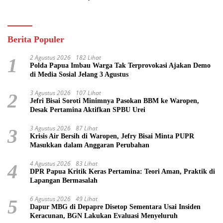
Pasifik
Berita Populer
2 Agustus 2026
182 Lihat
1
Polda Papua Imbau Warga Tak Terprovokasi Ajakan Demo
di Media Sosial Jelang 3 Agustus
3 Agustus 2026
107 Lihat
2
Jefri Bisai Soroti Minimnya Pasokan BBM ke Waropen,
Desak Pertamina Aktifkan SPBU Urei
3 Agustus 2026
87 Lihat
3
Krisis Air Bersih di Waropen, Jefry Bisai Minta PUPR
Masukkan dalam Anggaran Perubahan
4 Agustus 2026
83 Lihat
4
DPR Papua Kritik Keras Pertamina: Teori Aman, Praktik di
Lapangan Bermasalah
6 Agustus 2026
49 Lihat
5
Dapur MBG di Depapre Disetop Sementara Usai Insiden
Keracunan, BGN Lakukan Evaluasi Menyeluruh