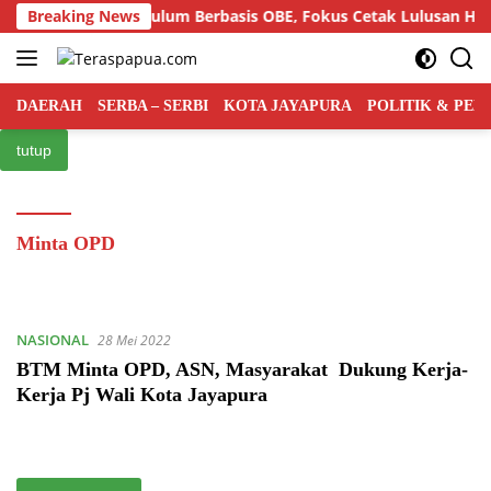
Langsung
r Semiloka Kurikulum Berbasis OBE, Fokus Cetak Lulusan Huku
Breaking News
ke
konten
DAERAH
SERBA – SERBI
KOTA JAYAPURA
POLITIK & PE
tutup
Minta OPD
NASIONAL
28 Mei 2022
BTM Minta OPD, ASN, Masyarakat Dukung Kerja-
Kerja Pj Wali Kota Jayapura