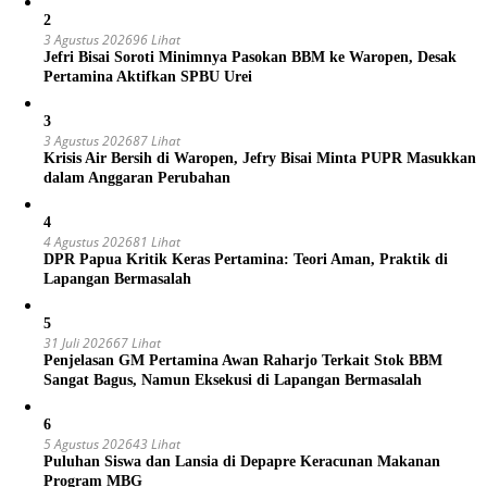
2
3 Agustus 2026
96 Lihat
Jefri Bisai Soroti Minimnya Pasokan BBM ke Waropen, Desak
Pertamina Aktifkan SPBU Urei
3
3 Agustus 2026
87 Lihat
Krisis Air Bersih di Waropen, Jefry Bisai Minta PUPR Masukkan
dalam Anggaran Perubahan
4
4 Agustus 2026
81 Lihat
DPR Papua Kritik Keras Pertamina: Teori Aman, Praktik di
Lapangan Bermasalah
5
31 Juli 2026
67 Lihat
Penjelasan GM Pertamina Awan Raharjo Terkait Stok BBM
Sangat Bagus, Namun Eksekusi di Lapangan Bermasalah
6
5 Agustus 2026
43 Lihat
Puluhan Siswa dan Lansia di Depapre Keracunan Makanan
Program MBG