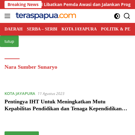
Langsung
ah Pusat Bakal Libatkan Pemda Awasi dan Jalankan Program MB
Breaking News
ke
konten
DAERAH
SERBA – SERBI
KOTA JAYAPURA
POLITIK & PE
tutup
Nara Sumber Sunaryo
KOTA JAYAPURA
11 Agustus 2023
Pentingya IHT Untuk Meningkatkan Mutu
Kepabilitas Pendidikan dan Tenaga Kependidikan
SMAN2 Jayapura