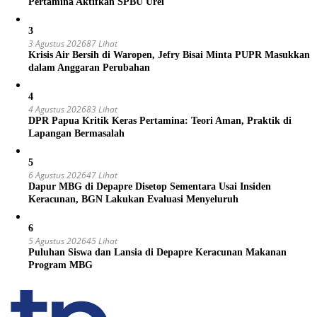
Pertamina Aktifkan SPBU Urei
3
3 Agustus 2026
87 Lihat
Krisis Air Bersih di Waropen, Jefry Bisai Minta PUPR Masukkan
dalam Anggaran Perubahan
4
4 Agustus 2026
83 Lihat
DPR Papua Kritik Keras Pertamina: Teori Aman, Praktik di
Lapangan Bermasalah
5
6 Agustus 2026
47 Lihat
Dapur MBG di Depapre Disetop Sementara Usai Insiden
Keracunan, BGN Lakukan Evaluasi Menyeluruh
6
5 Agustus 2026
45 Lihat
Puluhan Siswa dan Lansia di Depapre Keracunan Makanan
Program MBG