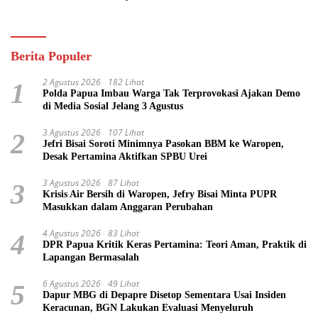
Pasifik
Berita Populer
2 Agustus 2026
182 Lihat
1
Polda Papua Imbau Warga Tak Terprovokasi Ajakan Demo
di Media Sosial Jelang 3 Agustus
3 Agustus 2026
107 Lihat
2
Jefri Bisai Soroti Minimnya Pasokan BBM ke Waropen,
Desak Pertamina Aktifkan SPBU Urei
3 Agustus 2026
87 Lihat
3
Krisis Air Bersih di Waropen, Jefry Bisai Minta PUPR
Masukkan dalam Anggaran Perubahan
4 Agustus 2026
83 Lihat
4
DPR Papua Kritik Keras Pertamina: Teori Aman, Praktik di
Lapangan Bermasalah
6 Agustus 2026
49 Lihat
5
Dapur MBG di Depapre Disetop Sementara Usai Insiden
Keracunan, BGN Lakukan Evaluasi Menyeluruh