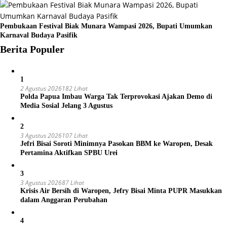
Pembukaan Festival Biak Munara Wampasi 2026, Bupati Umumkan
Karnaval Budaya Pasifik
Berita Populer
1
2 Agustus 2026
182 Lihat
Polda Papua Imbau Warga Tak Terprovokasi Ajakan Demo di
Media Sosial Jelang 3 Agustus
2
3 Agustus 2026
107 Lihat
Jefri Bisai Soroti Minimnya Pasokan BBM ke Waropen, Desak
Pertamina Aktifkan SPBU Urei
3
3 Agustus 2026
87 Lihat
Krisis Air Bersih di Waropen, Jefry Bisai Minta PUPR Masukkan
dalam Anggaran Perubahan
4