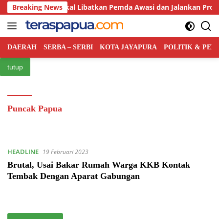
Langsung
intah Pusat Bakal Libatkan Pemda Awasi dan Jalankan Program
Breaking News
ke
konten
DAERAH
SERBA – SERBI
KOTA JAYAPURA
POLITIK & PE
tutup
Puncak Papua
HEADLINE
19 Februari 2023
Brutal, Usai Bakar Rumah Warga KKB Kontak
Tembak Dengan Aparat Gabungan