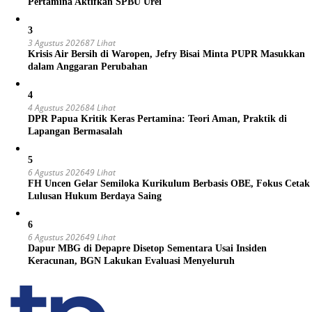
Pertamina Aktifkan SPBU Urei
3
3 Agustus 2026
87 Lihat
Krisis Air Bersih di Waropen, Jefry Bisai Minta PUPR Masukkan
dalam Anggaran Perubahan
4
4 Agustus 2026
84 Lihat
DPR Papua Kritik Keras Pertamina: Teori Aman, Praktik di
Lapangan Bermasalah
5
6 Agustus 2026
49 Lihat
FH Uncen Gelar Semiloka Kurikulum Berbasis OBE, Fokus Cetak
Lulusan Hukum Berdaya Saing
6
6 Agustus 2026
49 Lihat
Dapur MBG di Depapre Disetop Sementara Usai Insiden
Keracunan, BGN Lakukan Evaluasi Menyeluruh