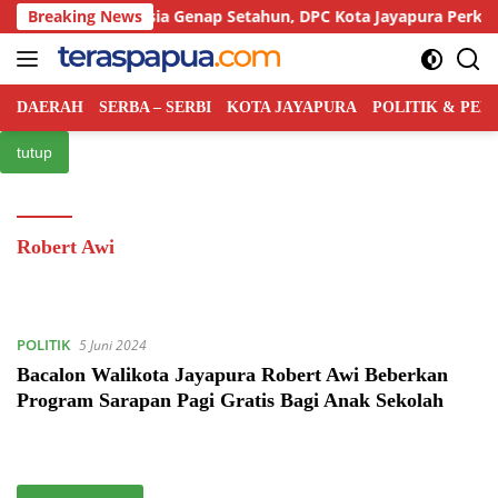
Langsung
Rakyat Indonesia Genap Setahun, DPC Kota Jayapura Perkuat Bas
Breaking News
ke
konten
DAERAH
SERBA – SERBI
KOTA JAYAPURA
POLITIK & PE
tutup
Robert Awi
POLITIK
5 Juni 2024
Bacalon Walikota Jayapura Robert Awi Beberkan
Program Sarapan Pagi Gratis Bagi Anak Sekolah