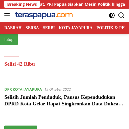
Langsung
ingan Kian Ketat, PRI Papua Siapkan Mesin Politik hingga Tingkat
Breaking News
ke
konten
DAERAH
SERBA – SERBI
KOTA JAYAPURA
POLITIK & PE
tutup
Selisi 42 Ribu
DPR KOTA JAYAPURA
19 Oktober 2022
Selisih Jumlah Penduduk, Pansus Kependudukan
DPRD Kota Gelar Rapat Singkronkan Data Dukcapil
dan BPS