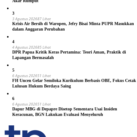
Akar Rumput
3
3 Agustus 2026
87 Lihat
Krisis Air Bersih di Waropen, Jefry Bisai Minta PUPR Masukkan
dalam Anggaran Perubahan
4
4 Agustus 2026
85 Lihat
DPR Papua Kritik Keras Pertamina: Teori Aman, Praktik di
Lapangan Bermasalah
5
6 Agustus 2026
51 Lihat
FH Uncen Gelar Semiloka Kurikulum Berbasis OBE, Fokus Cetak
Lulusan Hukum Berdaya Saing
6
6 Agustus 2026
51 Lihat
Dapur MBG di Depapre Disetop Sementara Usai Insiden
Keracunan, BGN Lakukan Evaluasi Menyeluruh