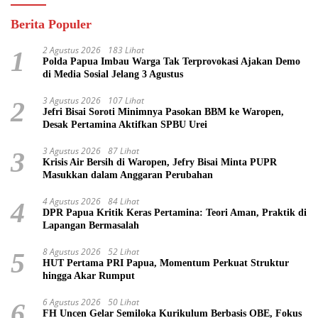
Berita Populer
2 Agustus 2026
183 Lihat
1
Polda Papua Imbau Warga Tak Terprovokasi Ajakan Demo
di Media Sosial Jelang 3 Agustus
3 Agustus 2026
107 Lihat
2
Jefri Bisai Soroti Minimnya Pasokan BBM ke Waropen,
Desak Pertamina Aktifkan SPBU Urei
3 Agustus 2026
87 Lihat
3
Krisis Air Bersih di Waropen, Jefry Bisai Minta PUPR
Masukkan dalam Anggaran Perubahan
4 Agustus 2026
84 Lihat
4
DPR Papua Kritik Keras Pertamina: Teori Aman, Praktik di
Lapangan Bermasalah
8 Agustus 2026
52 Lihat
5
HUT Pertama PRI Papua, Momentum Perkuat Struktur
hingga Akar Rumput
6 Agustus 2026
50 Lihat
6
FH Uncen Gelar Semiloka Kurikulum Berbasis OBE, Fokus