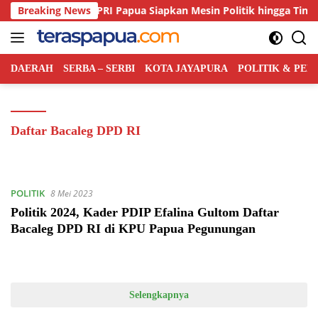
Langsung
an Kian Ketat, PRI Papua Siapkan Mesin Politik hingga Tingkat Di
Breaking News
ke
konten
DAERAH
SERBA – SERBI
KOTA JAYAPURA
POLITIK & PE
Daftar Bacaleg DPD RI
POLITIK
8 Mei 2023
Politik 2024, Kader PDIP Efalina Gultom Daftar
Bacaleg DPD RI di KPU Papua Pegunungan
Selengkapnya