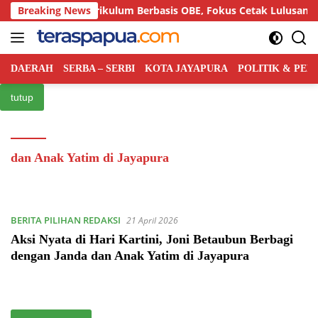
Langsung
r Semiloka Kurikulum Berbasis OBE, Fokus Cetak Lulusan Huku
Breaking News
ke
konten
DAERAH
SERBA – SERBI
KOTA JAYAPURA
POLITIK & PE
tutup
dan Anak Yatim di Jayapura
BERITA PILIHAN REDAKSI
21 April 2026
Aksi Nyata di Hari Kartini, Joni Betaubun Berbagi
dengan Janda dan Anak Yatim di Jayapura