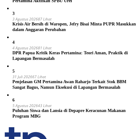
Pertamina Aktifkan SPBU Urei
3
3 Agustus 2026
87 Lihat
Krisis Air Bersih di Waropen, Jefry Bisai Minta PUPR Masukkan
dalam Anggaran Perubahan
4
4 Agustus 2026
81 Lihat
DPR Papua Kritik Keras Pertamina: Teori Aman, Praktik di
Lapangan Bermasalah
5
31 Juli 2026
67 Lihat
Penjelasan GM Pertamina Awan Raharjo Terkait Stok BBM
Sangat Bagus, Namun Eksekusi di Lapangan Bermasalah
6
5 Agustus 2026
43 Lihat
Puluhan Siswa dan Lansia di Depapre Keracunan Makanan
Program MBG