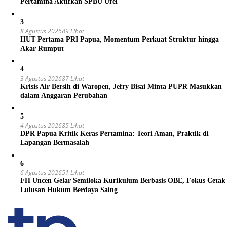
Pertamina Aktifkan SPBU Urei
3
8 Agustus 2026
89 Lihat
HUT Pertama PRI Papua, Momentum Perkuat Struktur hingga
Akar Rumput
4
3 Agustus 2026
87 Lihat
Krisis Air Bersih di Waropen, Jefry Bisai Minta PUPR Masukkan
dalam Anggaran Perubahan
5
4 Agustus 2026
85 Lihat
DPR Papua Kritik Keras Pertamina: Teori Aman, Praktik di
Lapangan Bermasalah
6
6 Agustus 2026
51 Lihat
FH Uncen Gelar Semiloka Kurikulum Berbasis OBE, Fokus Cetak
Lulusan Hukum Berdaya Saing