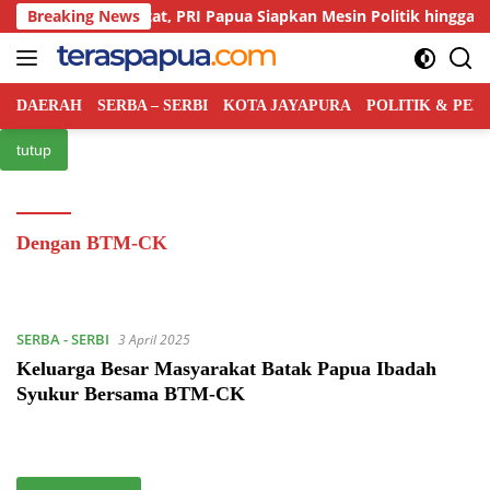
Langsung
ingan Kian Ketat, PRI Papua Siapkan Mesin Politik hingga Tingkat
Breaking News
ke
konten
DAERAH
SERBA – SERBI
KOTA JAYAPURA
POLITIK & PE
tutup
Dengan BTM-CK
SERBA - SERBI
3 April 2025
Keluarga Besar Masyarakat Batak Papua Ibadah
Syukur Bersama BTM-CK