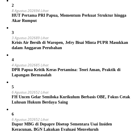
2
8 Agustus 2026
94 Lihat
HUT Pertama PRI Papua, Momentum Perkuat Struktur hingga
Akar Rumput
3
3 Agustus 2026
89 Lihat
Krisis Air Bersih di Waropen, Jefry Bisai Minta PUPR Masukkan
dalam Anggaran Perubahan
4
4 Agustus 2026
85 Lihat
DPR Papua Kritik Keras Pertamina: Teori Aman, Praktik di
Lapangan Bermasalah
5
6 Agustus 2026
52 Lihat
FH Uncen Gelar Semiloka Kurikulum Berbasis OBE, Fokus Cetak
Lulusan Hukum Berdaya Saing
6
6 Agustus 2026
52 Lihat
Dapur MBG di Depapre Disetop Sementara Usai Insiden
Keracunan, BGN Lakukan Evaluasi Menyeluruh