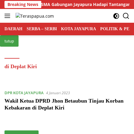
Langsung
Usia ke-75 Tahun, SMA Gabungan Jayapura Hadapi Tantangan Bar
Breaking News
ke
konten
DAERAH
SERBA – SERBI
KOTA JAYAPURA
POLITIK & PE
tutup
di Deplat Kiri
DPR KOTA JAYAPURA
4 Januari 2023
Wakil Ketua DPRD Jhon Betaubun Tinjau Korban
Kebakaran di Deplat Kiri