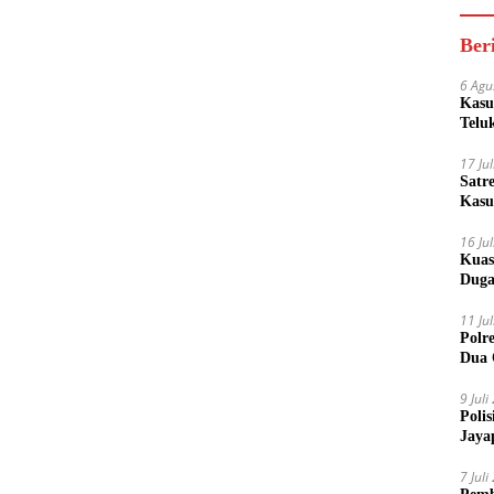
Ber
6 Agu
Kasu
Telu
17 Ju
Satr
Kasu
Boto
16 Ju
Kuas
Duga
11 Ju
Polr
Dua 
9 Jul
Poli
Jaya
7 Jul