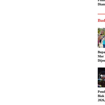
Pemb
Diam
Bud
Bupa
Mor
Dije
Pemb
Biak
2026
Karn