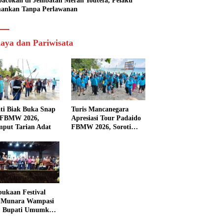
acokan di Jembatan Merah Youtefa, Pelaku
ankan Tanpa Perlawanan
aya dan Pariwisata
ti Biak Buka Snap
Turis Mancanegara
 FBMW 2026,
Apresiasi Tour Padaido
mput Tarian Adat
FBMW 2026, Soroti
Indahnya Alam Padaido
ukaan Festival
 Munara Wampasi
, Bupati Umumkan
aval Budaya