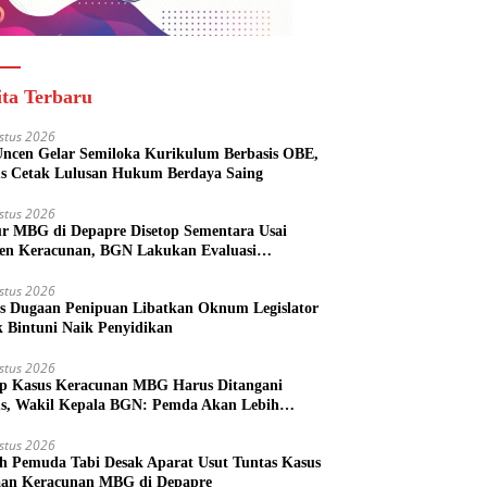
ita Terbaru
stus 2026
ncen Gelar Semiloka Kurikulum Berbasis OBE,
s Cetak Lulusan Hukum Berdaya Saing
stus 2026
r MBG di Depapre Disetop Sementara Usai
den Keracunan, BGN Lakukan Evaluasi
eluruh
stus 2026
s Dugaan Penipuan Libatkan Oknum Legislator
k Bintuni Naik Penyidikan
stus 2026
ap Kasus Keracunan MBG Harus Ditangani
us, Wakil Kepala BGN: Pemda Akan Lebih
batkan
stus 2026
h Pemuda Tabi Desak Aparat Usut Tuntas Kasus
an Keracunan MBG di Depapre