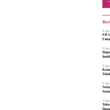
Ber
6 Agu
FH U
Foku
6 Agu
Dapu
Insi
Meny
6 Agu
Kasu
Telu
6 Agu
Seti
Seri
Dili
5 Agu
Toko
Duga