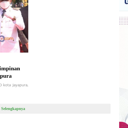
mimpinan
apura
D kota Jayapura,
Selengkapnya