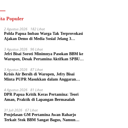
ik
ita Populer
2 Agustus 2026
182 Lihat
Polda Papua Imbau Warga Tak Terprovokasi
Ajakan Demo di Media Sosial Jelang 3
Agustus
3 Agustus 2026
96 Lihat
Jefri Bisai Soroti Minimnya Pasokan BBM ke
Waropen, Desak Pertamina Aktifkan SPBU
Urei
3 Agustus 2026
87 Lihat
Krisis Air Bersih di Waropen, Jefry Bisai
Minta PUPR Masukkan dalam Anggaran
Perubahan
4 Agustus 2026
81 Lihat
DPR Papua Kritik Keras Pertamina: Teori
Aman, Praktik di Lapangan Bermasalah
31 Juli 2026
67 Lihat
Penjelasan GM Pertamina Awan Raharjo
Terkait Stok BBM Sangat Bagus, Namun
Eksekusi di Lapangan Bermasalah