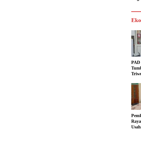
Eko
PAD 
Tumb
Triw
Real
Targ
Pem
Raya
Usah
Akse
Bisa