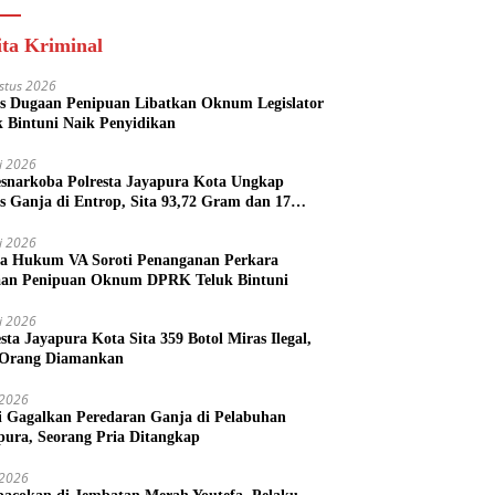
ita Kriminal
stus 2026
s Dugaan Penipuan Libatkan Oknum Legislator
k Bintuni Naik Penyidikan
li 2026
esnarkoba Polresta Jayapura Kota Ungkap
s Ganja di Entrop, Sita 93,72 Gram dan 17
l Arak Bali
li 2026
a Hukum VA Soroti Penanganan Perkara
an Penipuan Oknum DPRK Teluk Bintuni
li 2026
esta Jayapura Kota Sita 359 Botol Miras Ilegal,
Orang Diamankan
i 2026
si Gagalkan Peredaran Ganja di Pelabuhan
pura, Seorang Pria Ditangkap
i 2026