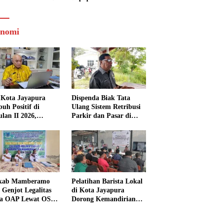
nomi
Kota Jayapura
Dispenda Biak Tata
uh Positif di
Ulang Sistem Retribusi
ulan II 2026,
Parkir dan Pasar di
isasi Lampaui
Bosnik
et
kab Mamberamo
Pelatihan Barista Lokal
 Genjot Legalitas
di Kota Jayapura
a OAP Lewat OSS,
Dorong Kemandirian
s Perizinan Kini
Ekonomi Generasi
 dari Rumah
Muda