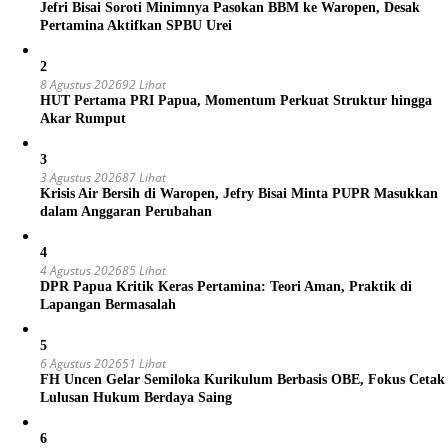
Jefri Bisai Soroti Minimnya Pasokan BBM ke Waropen, Desak
Pertamina Aktifkan SPBU Urei
2
8 Agustus 2026
92 Lihat
HUT Pertama PRI Papua, Momentum Perkuat Struktur hingga
Akar Rumput
3
3 Agustus 2026
87 Lihat
Krisis Air Bersih di Waropen, Jefry Bisai Minta PUPR Masukkan
dalam Anggaran Perubahan
4
4 Agustus 2026
85 Lihat
DPR Papua Kritik Keras Pertamina: Teori Aman, Praktik di
Lapangan Bermasalah
5
6 Agustus 2026
51 Lihat
FH Uncen Gelar Semiloka Kurikulum Berbasis OBE, Fokus Cetak
Lulusan Hukum Berdaya Saing
6