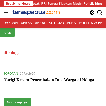
Langsung
rsaingan Kian Ketat, PRI Papua Siapkan Mesin Politik hingga Ting
Breaking News
ke
konten
DAERAH
SERBA – SERBI
KOTA JAYAPURA
POLITIK & PE
tutup
di nduga
SOROTAN
20 Juli 2020
Narigi Kecam Penembakan Dua Warga di Nduga
Selengkapnya