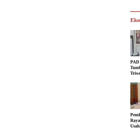
Eko
PAD 
Tumb
Triw
Real
Targ
Pem
Raya
Usah
Akse
Bisa