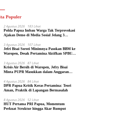
ik
ita Populer
2 Agustus 2026
183 Lihat
Polda Papua Imbau Warga Tak Terprovokasi
Ajakan Demo di Media Sosial Jelang 3
Agustus
3 Agustus 2026
107 Lihat
Jefri Bisai Soroti Minimnya Pasokan BBM ke
Waropen, Desak Pertamina Aktifkan SPBU
Urei
3 Agustus 2026
87 Lihat
Krisis Air Bersih di Waropen, Jefry Bisai
Minta PUPR Masukkan dalam Anggaran
Perubahan
4 Agustus 2026
84 Lihat
DPR Papua Kritik Keras Pertamina: Teori
Aman, Praktik di Lapangan Bermasalah
8 Agustus 2026
52 Lihat
HUT Pertama PRI Papua, Momentum
Perkuat Struktur hingga Akar Rumput