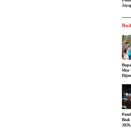
Poli
Jaya
Bud
Bupa
Mor
Dije
Pemb
Biak
2026
Karn