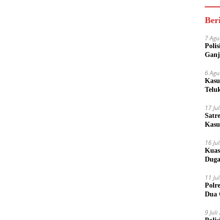
Ber
7 Agu
Poli
Ganj
6 Agu
Kasu
Telu
17 Ju
Satr
Kasu
Boto
16 Ju
Kuas
Duga
11 Ju
Polr
Dua 
9 Jul