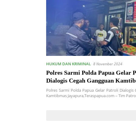
HUKUM DAN KRIMINAL
8 November 2024
Polres Sarmi Polda Papua Gelar P
Dialogis Cegah Gangguan Kamti
Polres Sarmi Polda Papua Gelar Patroli Dialogi
Kamtibmas Jayapura,Teraspapua.com – Tim Patrol