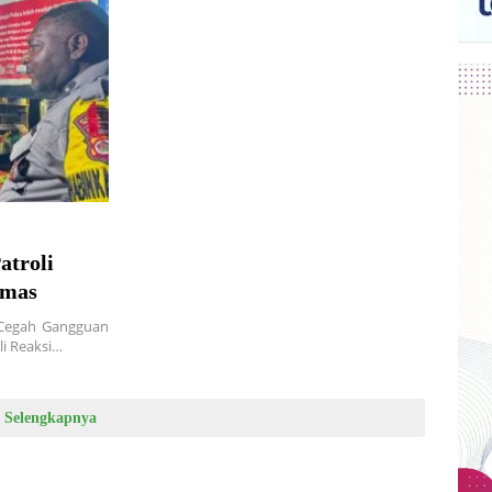
atroli
bmas
s Cegah Gangguan
i Reaksi…
Selengkapnya