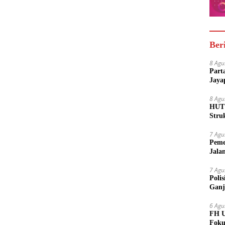
Ber
8 Agu
Part
Jaya
8 Agu
HUT 
Stru
7 Agu
Peme
Jala
7 Agu
Poli
Ganj
6 Agu
FH U
Foku