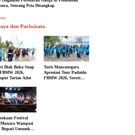
si Gagalkan Peredaran Ganja di Pelabuhan
pura, Seorang Pria Ditangkap
aya dan Pariwisata
ti Biak Buka Snap
Turis Mancanegara
 FBMW 2026,
Apresiasi Tour Padaido
mput Tarian Adat
FBMW 2026, Soroti
Indahnya Alam Padaido
ukaan Festival
 Munara Wampasi
, Bupati Umumkan
aval Budaya