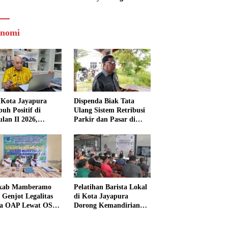
nomi
Kota Jayapura
Dispenda Biak Tata
uh Positif di
Ulang Sistem Retribusi
ulan II 2026,
Parkir dan Pasar di
isasi Lampaui
Bosnik
et
kab Mamberamo
Pelatihan Barista Lokal
 Genjot Legalitas
di Kota Jayapura
a OAP Lewat OSS,
Dorong Kemandirian
s Perizinan Kini
Ekonomi Generasi
 dari Rumah
Muda