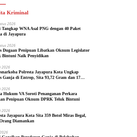
ita Kriminal
stus 2026
si Tangkap WNA Asal PNG dengan 40 Paket
a di Jayapura
stus 2026
s Dugaan Penipuan Libatkan Oknum Legislator
k Bintuni Naik Penyidikan
li 2026
esnarkoba Polresta Jayapura Kota Ungkap
s Ganja di Entrop, Sita 93,72 Gram dan 17
l Arak Bali
li 2026
a Hukum VA Soroti Penanganan Perkara
an Penipuan Oknum DPRK Teluk Bintuni
li 2026
esta Jayapura Kota Sita 359 Botol Miras Ilegal,
Orang Diamankan
i 2026