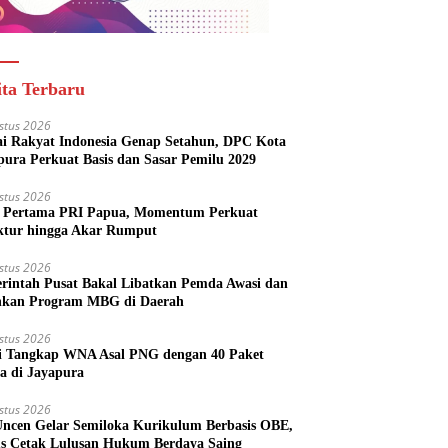
ita Terbaru
stus 2026
ai Rakyat Indonesia Genap Setahun, DPC Kota
pura Perkuat Basis dan Sasar Pemilu 2029
stus 2026
Pertama PRI Papua, Momentum Perkuat
ktur hingga Akar Rumput
stus 2026
rintah Pusat Bakal Libatkan Pemda Awasi dan
nkan Program MBG di Daerah
stus 2026
si Tangkap WNA Asal PNG dengan 40 Paket
a di Jayapura
stus 2026
ncen Gelar Semiloka Kurikulum Berbasis OBE,
s Cetak Lulusan Hukum Berdaya Saing