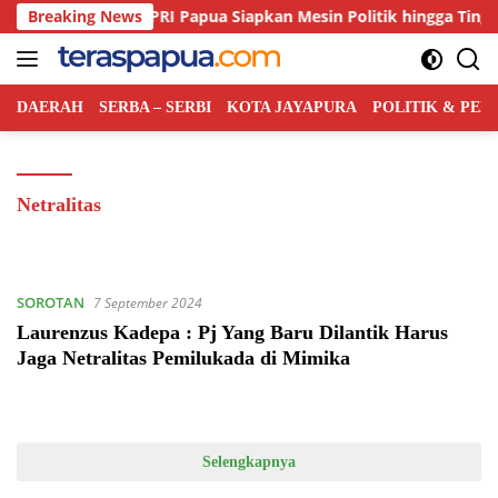
Langsung
an Kian Ketat, PRI Papua Siapkan Mesin Politik hingga Tingkat Di
Breaking News
ke
konten
DAERAH
SERBA – SERBI
KOTA JAYAPURA
POLITIK & PE
Netralitas
SOROTAN
7 September 2024
Laurenzus Kadepa : Pj Yang Baru Dilantik Harus
Jaga Netralitas Pemilukada di Mimika
Selengkapnya