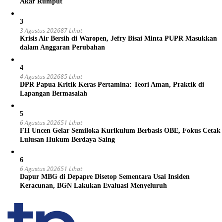
Akar Rumput
3
3 Agustus 2026
87 Lihat
Krisis Air Bersih di Waropen, Jefry Bisai Minta PUPR Masukkan
dalam Anggaran Perubahan
4
4 Agustus 2026
85 Lihat
DPR Papua Kritik Keras Pertamina: Teori Aman, Praktik di
Lapangan Bermasalah
5
6 Agustus 2026
51 Lihat
FH Uncen Gelar Semiloka Kurikulum Berbasis OBE, Fokus Cetak
Lulusan Hukum Berdaya Saing
6
6 Agustus 2026
51 Lihat
Dapur MBG di Depapre Disetop Sementara Usai Insiden
Keracunan, BGN Lakukan Evaluasi Menyeluruh