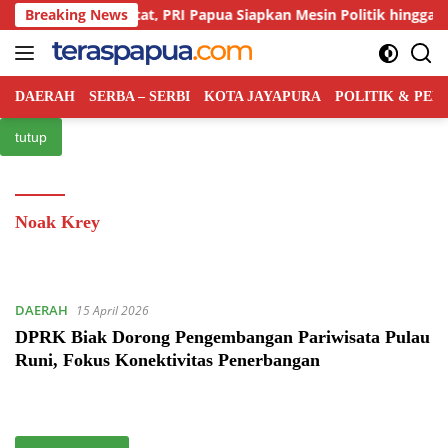
Langsung
ingan Kian Ketat, PRI Papua Siapkan Mesin Politik hingga Tingkat
Breaking News
ke
konten
DAERAH
SERBA – SERBI
KOTA JAYAPURA
POLITIK & PE
tutup
Noak Krey
DAERAH
15 April 2026
DPRK Biak Dorong Pengembangan Pariwisata Pulau
Runi, Fokus Konektivitas Penerbangan