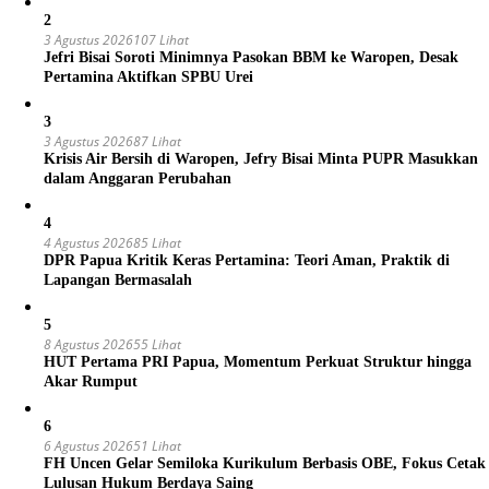
2
3 Agustus 2026
107 Lihat
Jefri Bisai Soroti Minimnya Pasokan BBM ke Waropen, Desak
Pertamina Aktifkan SPBU Urei
3
3 Agustus 2026
87 Lihat
Krisis Air Bersih di Waropen, Jefry Bisai Minta PUPR Masukkan
dalam Anggaran Perubahan
4
4 Agustus 2026
85 Lihat
DPR Papua Kritik Keras Pertamina: Teori Aman, Praktik di
Lapangan Bermasalah
5
8 Agustus 2026
55 Lihat
HUT Pertama PRI Papua, Momentum Perkuat Struktur hingga
Akar Rumput
6
6 Agustus 2026
51 Lihat
FH Uncen Gelar Semiloka Kurikulum Berbasis OBE, Fokus Cetak
Lulusan Hukum Berdaya Saing