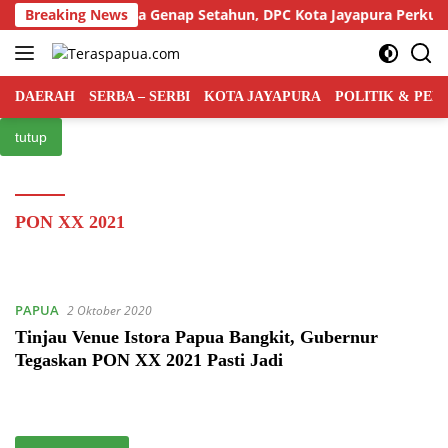
Langsung
i Rakyat Indonesia Genap Setahun, DPC Kota Jayapura Perkuat B
Breaking News
ke
konten
DAERAH
SERBA – SERBI
KOTA JAYAPURA
POLITIK & PE
tutup
PON XX 2021
PAPUA
2 Oktober 2020
Tinjau Venue Istora Papua Bangkit, Gubernur
Tegaskan PON XX 2021 Pasti Jadi