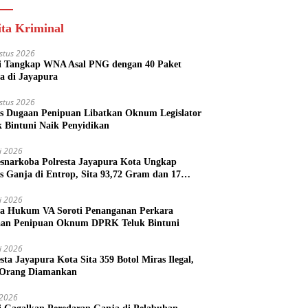
ita Kriminal
stus 2026
si Tangkap WNA Asal PNG dengan 40 Paket
a di Jayapura
stus 2026
s Dugaan Penipuan Libatkan Oknum Legislator
k Bintuni Naik Penyidikan
li 2026
esnarkoba Polresta Jayapura Kota Ungkap
s Ganja di Entrop, Sita 93,72 Gram dan 17
l Arak Bali
li 2026
a Hukum VA Soroti Penanganan Perkara
an Penipuan Oknum DPRK Teluk Bintuni
li 2026
esta Jayapura Kota Sita 359 Botol Miras Ilegal,
Orang Diamankan
i 2026