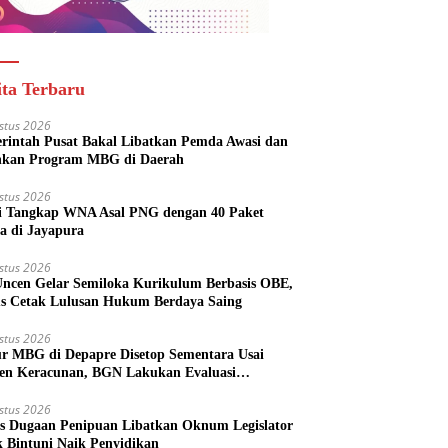
ita Terbaru
stus 2026
rintah Pusat Bakal Libatkan Pemda Awasi dan
nkan Program MBG di Daerah
stus 2026
si Tangkap WNA Asal PNG dengan 40 Paket
a di Jayapura
stus 2026
ncen Gelar Semiloka Kurikulum Berbasis OBE,
s Cetak Lulusan Hukum Berdaya Saing
stus 2026
r MBG di Depapre Disetop Sementara Usai
den Keracunan, BGN Lakukan Evaluasi
eluruh
stus 2026
s Dugaan Penipuan Libatkan Oknum Legislator
k Bintuni Naik Penyidikan