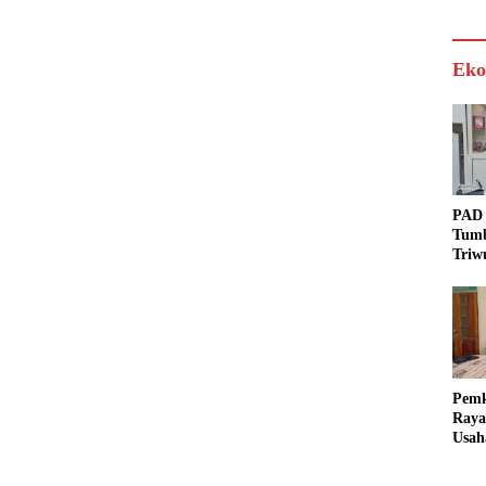
Eko
PAD 
Tumb
Triw
Real
Targ
Pem
Raya
Usah
Akse
Bisa