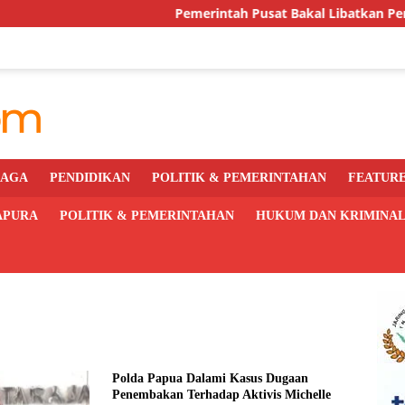
Pemerintah Pusat Bakal Libatkan Pemda Awasi d
RAGA
PENDIDIKAN
POLITIK & PEMERINTAHAN
FEATUR
APURA
POLITIK & PEMERINTAHAN
HUKUM DAN KRIMINA
Polda Papua Dalami Kasus Dugaan
Penembakan Terhadap Aktivis Michelle