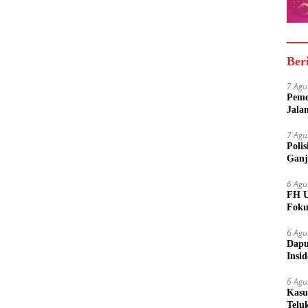
Ber
7 Agu
Peme
Jala
7 Agu
Poli
Ganj
6 Agu
FH U
Foku
6 Agu
Dapu
Insi
Meny
6 Agu
Kasu
Telu