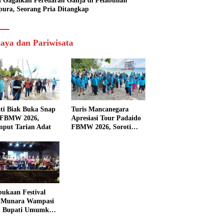
si Gagalkan Peredaran Ganja di Pelabuhan
pura, Seorang Pria Ditangkap
aya dan Pariwisata
ti Biak Buka Snap
Turis Mancanegara
 FBMW 2026,
Apresiasi Tour Padaido
mput Tarian Adat
FBMW 2026, Soroti
Indahnya Alam Padaido
ukaan Festival
 Munara Wampasi
, Bupati Umumkan
aval Budaya