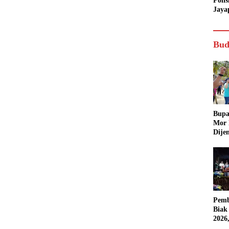
Poli
Jaya
Bud
Bupa
Mor
Dije
Pemb
Biak
2026
Karn