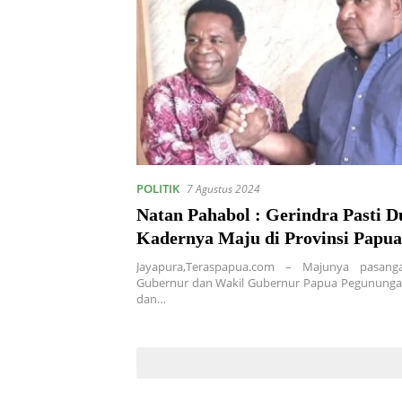
POLITIK
7 Agustus 2024
Natan Pahabol : Gerindra Pasti 
Kadernya Maju di Provinsi Papua
Pegunungan
Jayapura,Teraspapua.com – Majunya pasang
Gubernur dan Wakil Gubernur Papua Pegunungan
dan…