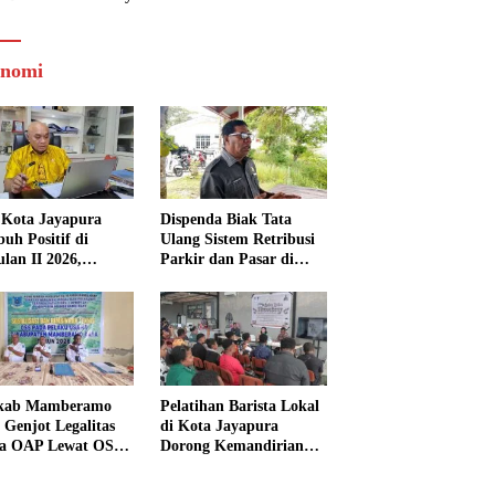
nomi
Kota Jayapura
Dispenda Biak Tata
uh Positif di
Ulang Sistem Retribusi
ulan II 2026,
Parkir dan Pasar di
isasi Lampaui
Bosnik
et
kab Mamberamo
Pelatihan Barista Lokal
 Genjot Legalitas
di Kota Jayapura
a OAP Lewat OSS,
Dorong Kemandirian
s Perizinan Kini
Ekonomi Generasi
 dari Rumah
Muda