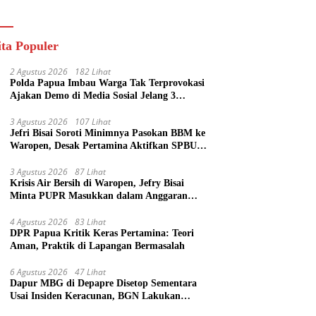
ik
ita Populer
2 Agustus 2026
182 Lihat
Polda Papua Imbau Warga Tak Terprovokasi
Ajakan Demo di Media Sosial Jelang 3
Agustus
3 Agustus 2026
107 Lihat
Jefri Bisai Soroti Minimnya Pasokan BBM ke
Waropen, Desak Pertamina Aktifkan SPBU
Urei
3 Agustus 2026
87 Lihat
Krisis Air Bersih di Waropen, Jefry Bisai
Minta PUPR Masukkan dalam Anggaran
Perubahan
4 Agustus 2026
83 Lihat
DPR Papua Kritik Keras Pertamina: Teori
Aman, Praktik di Lapangan Bermasalah
6 Agustus 2026
47 Lihat
Dapur MBG di Depapre Disetop Sementara
Usai Insiden Keracunan, BGN Lakukan
Evaluasi Menyeluruh