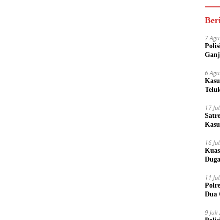
Ber
7 Agu
Poli
Ganj
6 Agu
Kasu
Telu
17 Ju
Satr
Kasu
Boto
16 Ju
Kuas
Duga
11 Ju
Polr
Dua 
9 Jul