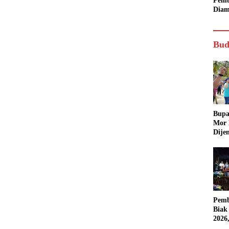
Pemb
Diam
Bud
Bupa
Mor
Dije
Pemb
Biak
2026
Karn