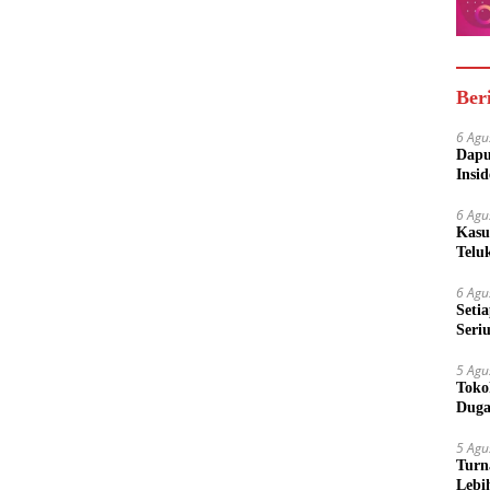
Ber
6 Agu
Dapu
Insi
Meny
6 Agu
Kasu
Telu
6 Agu
Seti
Seri
Dili
5 Agu
Toko
Duga
5 Agu
Turn
Lebi