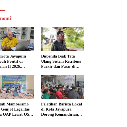
nomi
Kota Jayapura
Dispenda Biak Tata
uh Positif di
Ulang Sistem Retribusi
ulan II 2026,
Parkir dan Pasar di
isasi Lampaui
Bosnik
et
kab Mamberamo
Pelatihan Barista Lokal
 Genjot Legalitas
di Kota Jayapura
a OAP Lewat OSS,
Dorong Kemandirian
s Perizinan Kini
Ekonomi Generasi
 dari Rumah
Muda