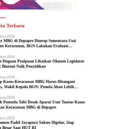
ita Terbaru
stus 2026
r MBG di Depapre Disetop Sementara Usai
den Keracunan, BGN Lakukan Evaluasi
eluruh
stus 2026
s Dugaan Penipuan Libatkan Oknum Legislator
k Bintuni Naik Penyidikan
stus 2026
ap Kasus Keracunan MBG Harus Ditangani
us, Wakil Kepala BGN: Pemda Akan Lebih
batkan
stus 2026
h Pemuda Tabi Desak Aparat Usut Tuntas Kasus
an Keracunan MBG di Depapre
stus 2026
amen Padel Jayapura Sukses Digelar, Siap
h Besar Saat HUT RI