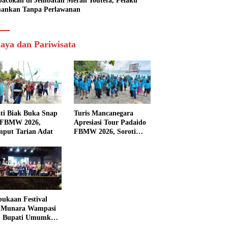
acokan di Jembatan Merah Youtefa, Pelaku
ankan Tanpa Perlawanan
aya dan Pariwisata
ti Biak Buka Snap
Turis Mancanegara
 FBMW 2026,
Apresiasi Tour Padaido
mput Tarian Adat
FBMW 2026, Soroti
Indahnya Alam Padaido
ukaan Festival
 Munara Wampasi
, Bupati Umumkan
aval Budaya