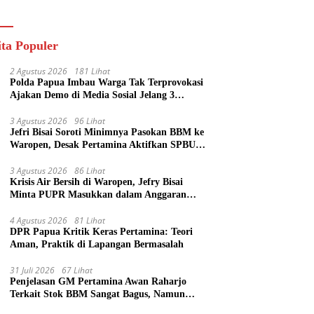
ik
ita Populer
2 Agustus 2026
181 Lihat
Polda Papua Imbau Warga Tak Terprovokasi
Ajakan Demo di Media Sosial Jelang 3
Agustus
3 Agustus 2026
96 Lihat
Jefri Bisai Soroti Minimnya Pasokan BBM ke
Waropen, Desak Pertamina Aktifkan SPBU
Urei
3 Agustus 2026
86 Lihat
Krisis Air Bersih di Waropen, Jefry Bisai
Minta PUPR Masukkan dalam Anggaran
Perubahan
4 Agustus 2026
81 Lihat
DPR Papua Kritik Keras Pertamina: Teori
Aman, Praktik di Lapangan Bermasalah
31 Juli 2026
67 Lihat
Penjelasan GM Pertamina Awan Raharjo
Terkait Stok BBM Sangat Bagus, Namun
Eksekusi di Lapangan Bermasalah