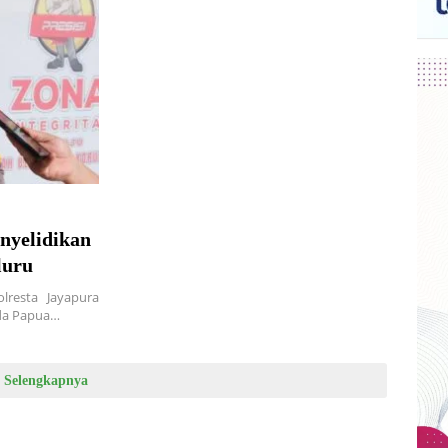
nyelidikan
luru
lresta Jayapura
lda Papua…
Selengkapnya