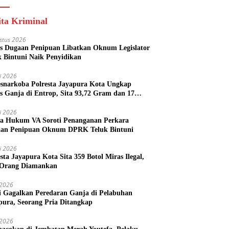
ita Kriminal
stus 2026
s Dugaan Penipuan Libatkan Oknum Legislator
k Bintuni Naik Penyidikan
li 2026
esnarkoba Polresta Jayapura Kota Ungkap
s Ganja di Entrop, Sita 93,72 Gram dan 17
l Arak Bali
li 2026
a Hukum VA Soroti Penanganan Perkara
an Penipuan Oknum DPRK Teluk Bintuni
li 2026
esta Jayapura Kota Sita 359 Botol Miras Ilegal,
Orang Diamankan
i 2026
si Gagalkan Peredaran Ganja di Pelabuhan
pura, Seorang Pria Ditangkap
i 2026