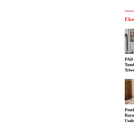
Eko
PAD 
Tumb
Triw
Real
Targ
Pem
Raya
Usah
Akse
Bisa