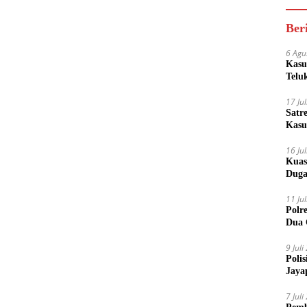
Ber
6 Agu
Kasu
Telu
17 Ju
Satr
Kasu
Boto
16 Ju
Kuas
Duga
11 Ju
Polr
Dua 
9 Jul
Poli
Jaya
7 Jul