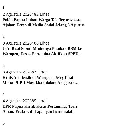
1
2 Agustus 2026
183 Lihat
Polda Papua Imbau Warga Tak Terprovokasi
Ajakan Demo di Media Sosial Jelang 3 Agustus
2
3 Agustus 2026
108 Lihat
Jefri Bisai Soroti Minimnya Pasokan BBM ke
Waropen, Desak Pertamina Aktifkan SPBU
Urei
3
3 Agustus 2026
87 Lihat
Krisis Air Bersih di Waropen, Jefry Bisai
Minta PUPR Masukkan dalam Anggaran
Perubahan
4
4 Agustus 2026
85 Lihat
DPR Papua Kritik Keras Pertamina: Teori
Aman, Praktik di Lapangan Bermasalah
5