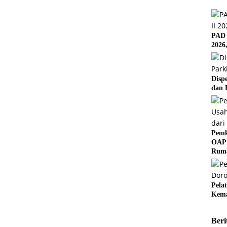
PAD 
2026
Disp
dan 
Pemk
OAP 
Rum
Pela
Kema
Beri