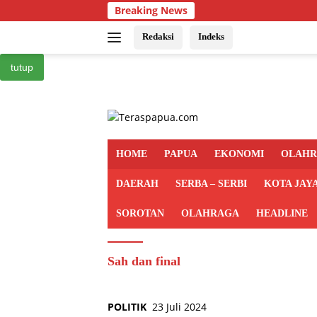
Langsung
Breaking News
ke
konten
Redaksi
Indeks
tutup
HOME
PAPUA
EKONOMI
OLAH
DAERAH
SERBA – SERBI
KOTA JAY
SOROTAN
OLAHRAGA
HEADLINE
Sah dan final
POLITIK
23 Juli 2024