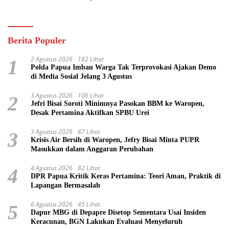
Pasifik
Berita Populer
2 Agustus 2026
182 Lihat
1
Polda Papua Imbau Warga Tak Terprovokasi Ajakan Demo
di Media Sosial Jelang 3 Agustus
3 Agustus 2026
106 Lihat
2
Jefri Bisai Soroti Minimnya Pasokan BBM ke Waropen,
Desak Pertamina Aktifkan SPBU Urei
3 Agustus 2026
87 Lihat
3
Krisis Air Bersih di Waropen, Jefry Bisai Minta PUPR
Masukkan dalam Anggaran Perubahan
4 Agustus 2026
82 Lihat
4
DPR Papua Kritik Keras Pertamina: Teori Aman, Praktik di
Lapangan Bermasalah
6 Agustus 2026
45 Lihat
5
Dapur MBG di Depapre Disetop Sementara Usai Insiden
Keracunan, BGN Lakukan Evaluasi Menyeluruh