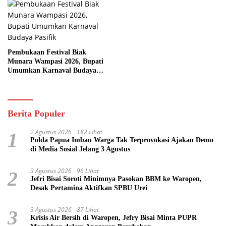
Pembukaan Festival Biak
Munara Wampasi 2026, Bupati
Umumkan Karnaval Budaya
Pasifik
Berita Populer
2 Agustus 2026
182 Lihat
1
Polda Papua Imbau Warga Tak Terprovokasi Ajakan Demo
di Media Sosial Jelang 3 Agustus
3 Agustus 2026
96 Lihat
2
Jefri Bisai Soroti Minimnya Pasokan BBM ke Waropen,
Desak Pertamina Aktifkan SPBU Urei
3 Agustus 2026
87 Lihat
3
Krisis Air Bersih di Waropen, Jefry Bisai Minta PUPR