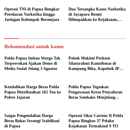
Operasi TNI di Papua Bongkar
Dua Tersangka Kasus Narkotika
Peredaran Narkotika hingga
di Jayapura Resmi
Jaringan Kelompok Bersenjata
Dilimpahkan ke Kejaksaan,
Barang Bukti 231 Gram Ganja
Disita
Rekomendasi untuk kamu
Polda Papua Imbau Warga Tak
Polsek Makimi Perkuat
Terprovokasi Ajakan Demo di
Silaturahmi Kamtibmas di
Media Sosial Jelang 3 Agustus
Kampung Biha, Kapolsek IPTU
Samuel Picauly Ajak Warga
Jaga Keamanan dan Jauhi
Miras
Kendalikan Harga Beras Polda
Polda Papua Tegaskan
Papua Distribusikan 165 Ton ke
Pengawasan Ketat Penyaluran
Polres Jajaran
Beras Sembako Menjelang
Natal
Satgas Pengendalian Harga
Operasi Sikat Cartenz II Polda
Beras Bahas Strategi Stabilisasi
Papua Ringkus 37 Pelaku
di Papua
Kejahatan Termaksud 9 TO