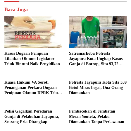
Baca Juga
Kasus Dugaan Penipuan
Satresnarkoba Polresta
Libatkan Oknum Legislator
Jayapura Kota Ungkap Kasus
Teluk Bintuni Naik Penyidikan
Ganja di Entrop, Sita 93,72
Gram dan 17 Botol Arak Bali
Kuasa Hukum VA Soroti
Polresta Jayapura Kota Sita 359
Penanganan Perkara Dugaan
Botol Miras Ilegal, Dua Orang
Penipuan Oknum DPRK Teluk
Diamankan
Bintuni
Polisi Gagalkan Peredaran
Pembacokan di Jembatan
Ganja di Pelabuhan Jayapura,
Merah Youtefa, Pelaku
Seorang Pria Ditangkap
Diamankan Tanpa Perlawanan