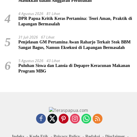
Masukkan dalam Anggaran Perubahan
4 Agustus 2026
81 Lihat
4
DPR Papua Kritik Keras Pertamina: Teori Aman, Praktik di
Lapangan Bermasalah
31 Juli 2026
67 Lihat
5
Penjelasan GM Pertamina Awan Raharjo Terkait Stok BBM
Sangat Bagus, Namun Eksekusi di Lapangan Bermasalah
5 Agustus 2026
43 Lihat
6
Puluhan Siswa dan Lansia di Depapre Keracunan Makanan
Program MBG
Indeks
Kode Etik
Privacy Policy
Redaksi
Disclaimer