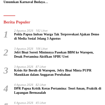
Umumkan Karnaval Budaya
Pasifik
Berita Populer
2 Agustus 2026
182 Lihat
1
Polda Papua Imbau Warga Tak Terprovokasi Ajakan Demo
di Media Sosial Jelang 3 Agustus
3 Agustus 2026
106 Lihat
2
Jefri Bisai Soroti Minimnya Pasokan BBM ke Waropen,
Desak Pertamina Aktifkan SPBU Urei
3 Agustus 2026
87 Lihat
3
Krisis Air Bersih di Waropen, Jefry Bisai Minta PUPR
Masukkan dalam Anggaran Perubahan
4 Agustus 2026
82 Lihat
4
DPR Papua Kritik Keras Pertamina: Teori Aman, Praktik di
Lapangan Bermasalah
6 Agustus 2026
45 Lihat