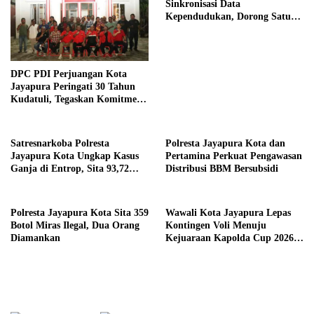
Sinkronisasi Data
Kependudukan, Dorong Satu
Data Antarinstansi
DPC PDI Perjuangan Kota
Jayapura Peringati 30 Tahun
Kudatuli, Tegaskan Komitmen
Jaga Demokrasi
Satresnarkoba Polresta
Polresta Jayapura Kota dan
Jayapura Kota Ungkap Kasus
Pertamina Perkuat Pengawasan
Ganja di Entrop, Sita 93,72
Distribusi BBM Bersubsidi
Gram dan 17 Botol Arak Bali
Polresta Jayapura Kota Sita 359
Wawali Kota Jayapura Lepas
Botol Miras Ilegal, Dua Orang
Kontingen Voli Menuju
Diamankan
Kejuaraan Kapolda Cup 2026
di Biak Numfor