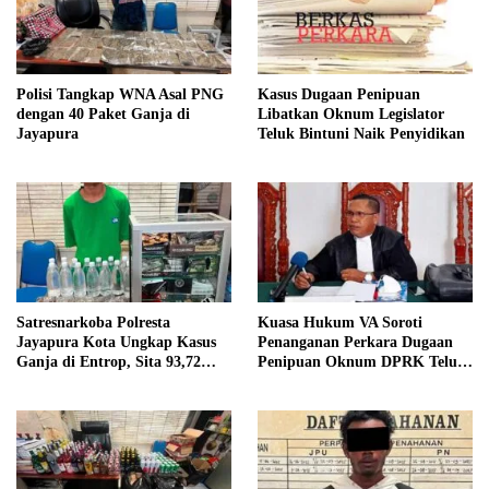
Polisi Tangkap WNA Asal PNG
Kasus Dugaan Penipuan
dengan 40 Paket Ganja di
Libatkan Oknum Legislator
Jayapura
Teluk Bintuni Naik Penyidikan
Satresnarkoba Polresta
Kuasa Hukum VA Soroti
Jayapura Kota Ungkap Kasus
Penanganan Perkara Dugaan
Ganja di Entrop, Sita 93,72
Penipuan Oknum DPRK Teluk
Gram dan 17 Botol Arak Bali
Bintuni