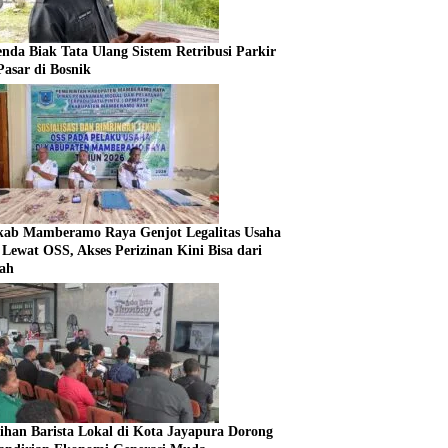
enda Biak Tata Ulang Sistem Retribusi Parkir
Pasar di Bosnik
ab Mamberamo Raya Genjot Legalitas Usaha
Lewat OSS, Akses Perizinan Kini Bisa dari
ah
tihan Barista Lokal di Kota Jayapura Dorong