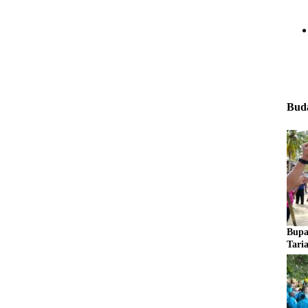
Buda
Bupa
Tari