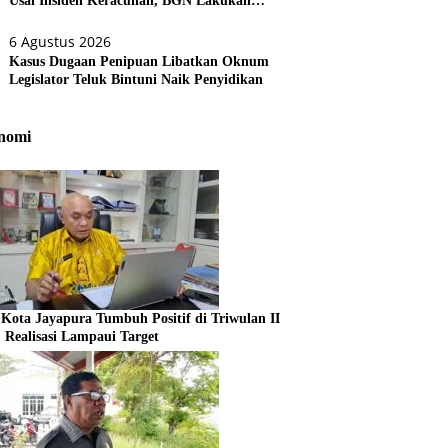
Usai Insiden Keracunan, BGN Lakukan
Evaluasi Menyeluruh
6 Agustus 2026
Kasus Dugaan Penipuan Libatkan Oknum
Legislator Teluk Bintuni Naik Penyidikan
nomi
Kota Jayapura Tumbuh Positif di Triwulan II
, Realisasi Lampaui Target