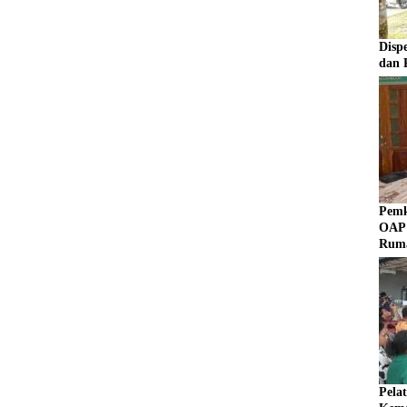
Disp
dan 
Pemk
OAP 
Rum
Pela