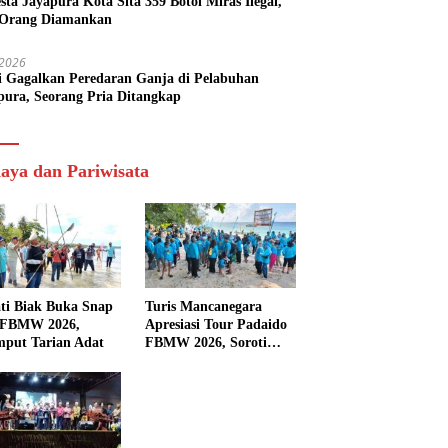
esta Jayapura Kota Sita 359 Botol Miras Ilegal,
Orang Diamankan
i 2026
si Gagalkan Peredaran Ganja di Pelabuhan
pura, Seorang Pria Ditangkap
aya dan Pariwisata
ti Biak Buka Snap
Turis Mancanegara
 FBMW 2026,
Apresiasi Tour Padaido
mput Tarian Adat
FBMW 2026, Soroti
Indahnya Alam Padaido