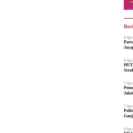
Ber
8 Agu
Part
Jaya
8 Agu
HUT 
Stru
7 Agu
Peme
Jala
7 Agu
Poli
Ganj
6 Agu