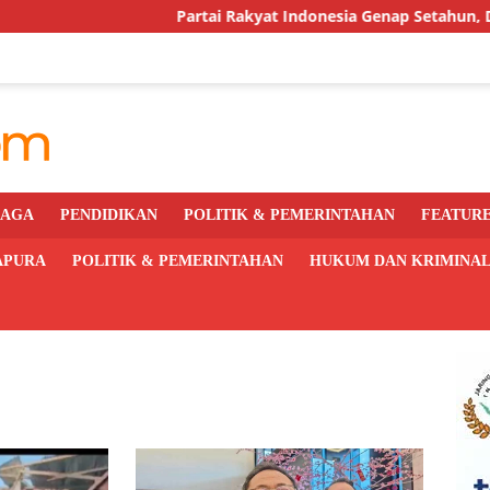
Partai Rakyat Indonesia Genap Setahun, DPC Kota Jayap
RAGA
PENDIDIKAN
POLITIK & PEMERINTAHAN
FEATUR
APURA
POLITIK & PEMERINTAHAN
HUKUM DAN KRIMINA