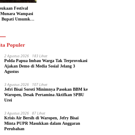
ukaan Festival
 Munara Wampasi
, Bupati Umumkan
aval Budaya
ik
ita Populer
2 Agustus 2026
183 Lihat
Polda Papua Imbau Warga Tak Terprovokasi
Ajakan Demo di Media Sosial Jelang 3
Agustus
3 Agustus 2026
107 Lihat
Jefri Bisai Soroti Minimnya Pasokan BBM ke
Waropen, Desak Pertamina Aktifkan SPBU
Urei
3 Agustus 2026
87 Lihat
Krisis Air Bersih di Waropen, Jefry Bisai
Minta PUPR Masukkan dalam Anggaran
Perubahan