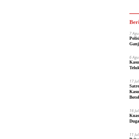
Akse
Bisa
Ber
7 Agu
Poli
Ganj
6 Agu
Kasu
Telu
17 Ju
Satr
Kasu
Boto
16 Ju
Kuas
Duga
11 Ju