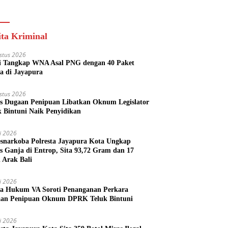
s Perizinan Kini
Ekonomi Generasi
 dari Rumah
Muda
ita Kriminal
stus 2026
si Tangkap WNA Asal PNG dengan 40 Paket
a di Jayapura
stus 2026
s Dugaan Penipuan Libatkan Oknum Legislator
k Bintuni Naik Penyidikan
li 2026
esnarkoba Polresta Jayapura Kota Ungkap
s Ganja di Entrop, Sita 93,72 Gram dan 17
l Arak Bali
li 2026
a Hukum VA Soroti Penanganan Perkara
an Penipuan Oknum DPRK Teluk Bintuni
li 2026