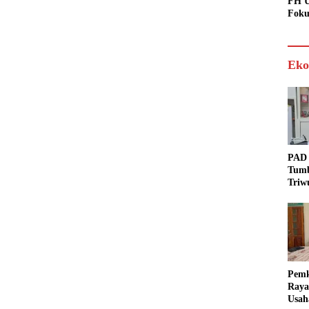
FH U
Foku
Eko
PAD 
Tumb
Triw
Real
Targ
Pem
Raya
Usah