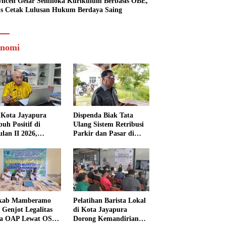
ncen Gelar Semiloka Kurikulum Berbasis OBE,
s Cetak Lulusan Hukum Berdaya Saing
nomi
Kota Jayapura
Dispenda Biak Tata
uh Positif di
Ulang Sistem Retribusi
ulan II 2026,
Parkir dan Pasar di
isasi Lampaui
Bosnik
et
kab Mamberamo
Pelatihan Barista Lokal
 Genjot Legalitas
di Kota Jayapura
a OAP Lewat OSS,
Dorong Kemandirian