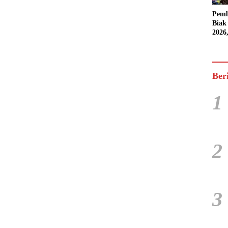
Pemb
Biak
2026
Karn
Pasif
Ber
1
2
3