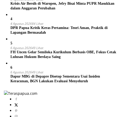
Krisis Air Bersih di Waropen, Jefry Bisai Minta PUPR Masukkan
dalam Anggaran Perubahan
4
4 Agustus 2026
84 Lihat
DPR Papua Kritik Keras Pertamina: Teori Aman, Praktik di
Lapangan Bermasalah
5
6 Agustus 2026
49 Lihat
FH Uncen Gelar Semiloka Kurikulum Berbasis OBE, Fokus Cetak
Lulusan Hukum Berdaya Saing
6
6 Agustus 2026
49 Lihat
Dapur MBG di Depapre Disetop Sementara Usai Insiden
Keracunan, BGN Lakukan Evaluasi Menyeluruh