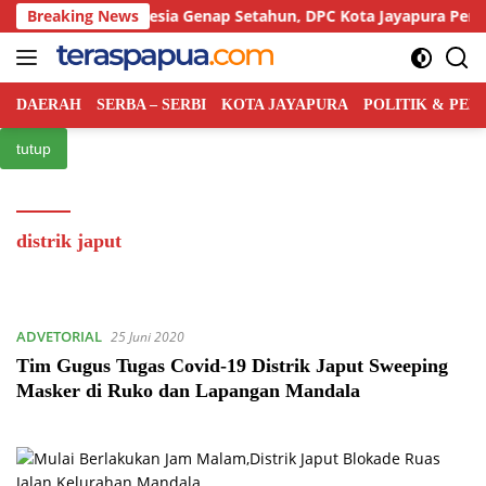
Langsung
ai Rakyat Indonesia Genap Setahun, DPC Kota Jayapura Perkuat B
Breaking News
ke
konten
DAERAH
SERBA – SERBI
KOTA JAYAPURA
POLITIK & PE
tutup
distrik japut
ADVETORIAL
25 Juni 2020
Tim Gugus Tugas Covid-19 Distrik Japut Sweeping
Masker di Ruko dan Lapangan Mandala