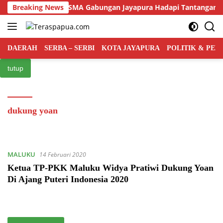
Langsung
Usia ke-75 Tahun, SMA Gabungan Jayapura Hadapi Tantangan Bar
Breaking News
ke
konten
DAERAH
SERBA – SERBI
KOTA JAYAPURA
POLITIK & PE
tutup
dukung yoan
MALUKU
14 Februari 2020
Ketua TP-PKK Maluku Widya Pratiwi Dukung Yoan
Di Ajang Puteri Indonesia 2020