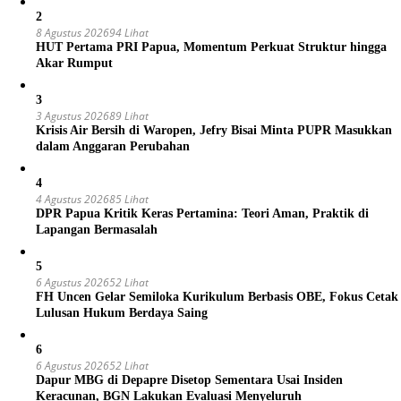
2
8 Agustus 2026
94 Lihat
HUT Pertama PRI Papua, Momentum Perkuat Struktur hingga
Akar Rumput
3
3 Agustus 2026
89 Lihat
Krisis Air Bersih di Waropen, Jefry Bisai Minta PUPR Masukkan
dalam Anggaran Perubahan
4
4 Agustus 2026
85 Lihat
DPR Papua Kritik Keras Pertamina: Teori Aman, Praktik di
Lapangan Bermasalah
5
6 Agustus 2026
52 Lihat
FH Uncen Gelar Semiloka Kurikulum Berbasis OBE, Fokus Cetak
Lulusan Hukum Berdaya Saing
6
6 Agustus 2026
52 Lihat
Dapur MBG di Depapre Disetop Sementara Usai Insiden
Keracunan, BGN Lakukan Evaluasi Menyeluruh