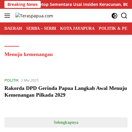
Langsung
 di Depapre Disetop Sementara Usai Insiden Keracunan, BGN L
Breaking News
ke
konten
DAERAH
SERBA – SERBI
KOTA JAYAPURA
POLITIK & PE
Menuju kemenangan
POLITIK
3 Mei 2025
Rakorda DPD Gerinda Papua Langkah Awal Menuju
Kemenangan Pilkada 2029
Selengkapnya