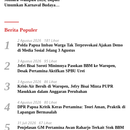
Umumkan Karnaval Budaya
Pasifik
Berita Populer
2 Agustus 2026
181 Lihat
1
Polda Papua Imbau Warga Tak Terprovokasi Ajakan Demo
di Media Sosial Jelang 3 Agustus
3 Agustus 2026
95 Lihat
2
Jefri Bisai Soroti Minimnya Pasokan BBM ke Waropen,
Desak Pertamina Aktifkan SPBU Urei
3 Agustus 2026
86 Lihat
3
Krisis Air Bersih di Waropen, Jefry Bisai Minta PUPR
Masukkan dalam Anggaran Perubahan
4 Agustus 2026
80 Lihat
4
DPR Papua Kritik Keras Pertamina: Teori Aman, Praktik di
Lapangan Bermasalah
31 Juli 2026
67 Lihat
5
Penjelasan GM Pertamina Awan Raharjo Terkait Stok BBM