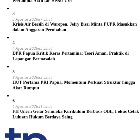
Pertamina Aktifkan SPBU Urei
3
3 Agustus 2026
87 Lihat
Krisis Air Bersih di Waropen, Jefry Bisai Minta PUPR Masukkan
dalam Anggaran Perubahan
4
4 Agustus 2026
85 Lihat
DPR Papua Kritik Keras Pertamina: Teori Aman, Praktik di
Lapangan Bermasalah
5
8 Agustus 2026
83 Lihat
HUT Pertama PRI Papua, Momentum Perkuat Struktur hingga
Akar Rumput
6
6 Agustus 2026
51 Lihat
FH Uncen Gelar Semiloka Kurikulum Berbasis OBE, Fokus Cetak
Lulusan Hukum Berdaya Saing