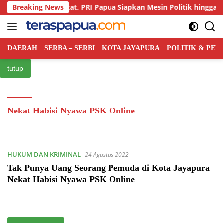
Langsung
aingan Kian Ketat, PRI Papua Siapkan Mesin Politik hingga Tingkat
Breaking News
ke
konten
DAERAH
SERBA – SERBI
KOTA JAYAPURA
POLITIK & PE
tutup
Nekat Habisi Nyawa PSK Online
HUKUM DAN KRIMINAL
24 Agustus 2022
Tak Punya Uang Seorang Pemuda di Kota Jayapura
Nekat Habisi Nyawa PSK Online