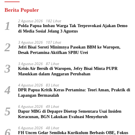
Berita Populer
2 Agustus 2026
182 Lihat
1
Polda Papua Imbau Warga Tak Terprovokasi Ajakan Demo
di Media Sosial Jelang 3 Agustus
3 Agustus 2026
107 Lihat
2
Jefri Bisai Soroti Minimnya Pasokan BBM ke Waropen,
Desak Pertamina Aktifkan SPBU Urei
3 Agustus 2026
87 Lihat
3
Krisis Air Bersih di Waropen, Jefry Bisai Minta PUPR
Masukkan dalam Anggaran Perubahan
4 Agustus 2026
83 Lihat
4
DPR Papua Kritik Keras Pertamina: Teori Aman, Praktik di
Lapangan Bermasalah
6 Agustus 2026
49 Lihat
5
Dapur MBG di Depapre Disetop Sementara Usai Insiden
Keracunan, BGN Lakukan Evaluasi Menyeluruh
6 Agustus 2026
48 Lihat
6
FH Uncen Gelar Semiloka Kurikulum Berbasis OBE, Fokus