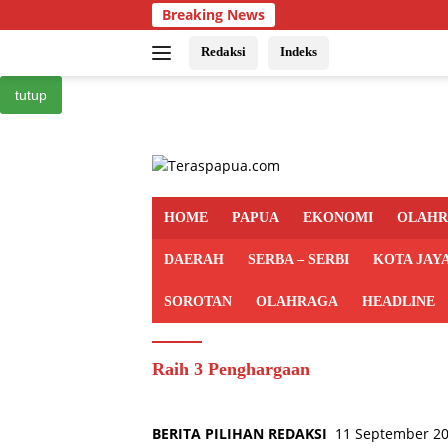
Langsung
Breaking News
ke
konten
Redaksi
Indeks
tutup
HOME
PAPUA
EKONOMI
OLAH
DAERAH
SERBA – SERBI
KOTA JAY
SOROTAN
OLAHRAGA
HEADLINE
Raih 3 Penghargaan
BERITA PILIHAN REDAKSI
11 September 2