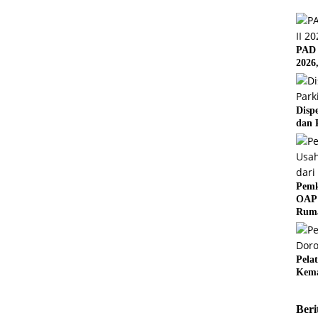
PAD 
2026
Disp
dan 
Pemk
OAP 
Rum
Pela
Kema
Beri