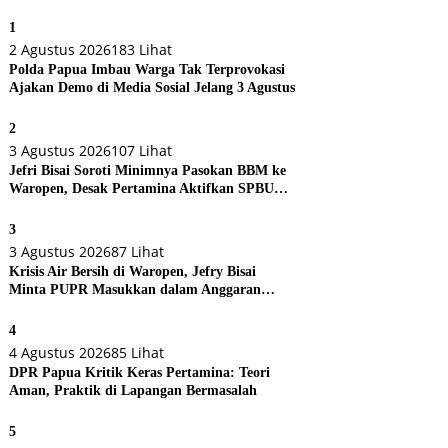
1
2 Agustus 2026
183 Lihat
Polda Papua Imbau Warga Tak Terprovokasi
Ajakan Demo di Media Sosial Jelang 3 Agustus
2
3 Agustus 2026
107 Lihat
Jefri Bisai Soroti Minimnya Pasokan BBM ke
Waropen, Desak Pertamina Aktifkan SPBU
Urei
3
3 Agustus 2026
87 Lihat
Krisis Air Bersih di Waropen, Jefry Bisai
Minta PUPR Masukkan dalam Anggaran
Perubahan
4
4 Agustus 2026
85 Lihat
DPR Papua Kritik Keras Pertamina: Teori
Aman, Praktik di Lapangan Bermasalah
5