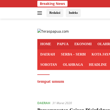
Langsung
Breaking News
ke
konten
Redaksi
Indeks
HOME
PAPUA
EKONOMI
OLAH
DAERAH
SERBA – SERBI
KOTA JAY
SOROTAN
OLAHRAGA
HEADLINE
tempat umum
DAERAH
31 Maret 2020