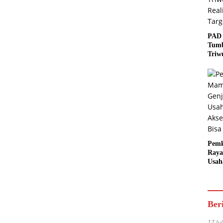
PAD 
Tumb
Triw
Real
Targ
Pem
Raya
Usah
Akse
Bisa
Ber
17 Ju