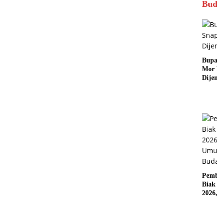
Bud
Bupa
Mor
Dije
Pemb
Biak
2026
Karn
Pasif