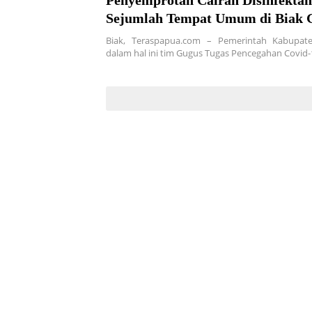
Penyemprotan Cairan Disinfektan di
Sejumlah Tempat Umum di Biak 
Dilakukan
Biak, Teraspapua.com – Pemerintah Kabupat
dalam hal ini tim Gugus Tugas Pencegahan Covid-