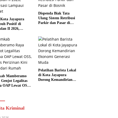
Dispenda Biak Tata
Ulang Sistem Retribusi
Kota Jayapura
Parkir dan Pasar di
uh Positif di
Bosnik
ulan II 2026,
isasi Lampaui
et
Pelatihan Barista Lokal
di Kota Jayapura
kab Mamberamo
Dorong Kemandirian
 Genjot Legalitas
Ekonomi Generasi
a OAP Lewat OSS,
Muda
s Perizinan Kini
 dari Rumah
ita Kriminal
li 2026