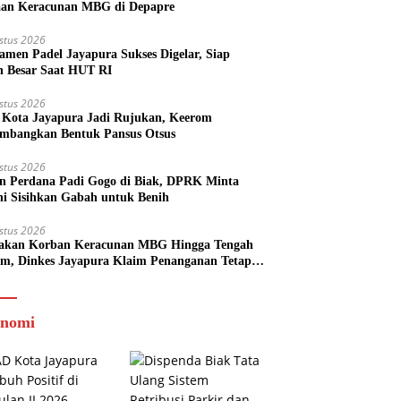
an Keracunan MBG di Depapre
stus 2026
amen Padel Jayapura Sukses Digelar, Siap
h Besar Saat HUT RI
stus 2026
Kota Jayapura Jadi Rujukan, Keerom
imbangkan Bentuk Pansus Otsus
stus 2026
n Perdana Padi Gogo di Biak, DPRK Minta
ni Sisihkan Gabah untuk Benih
stus 2026
akan Korban Keracunan MBG Hingga Tengah
m, Dinkes Jayapura Klaim Penanganan Tetap
l
nomi