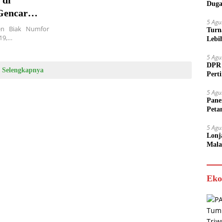
Duga
Gencar
5 Agu
en Biak Numfor
Turn
19,…
Lebi
5 Agu
DPR 
Selengkapnya
Pert
5 Agu
Pane
Peta
5 Agu
Lonj
Mala
Stabi
Eko