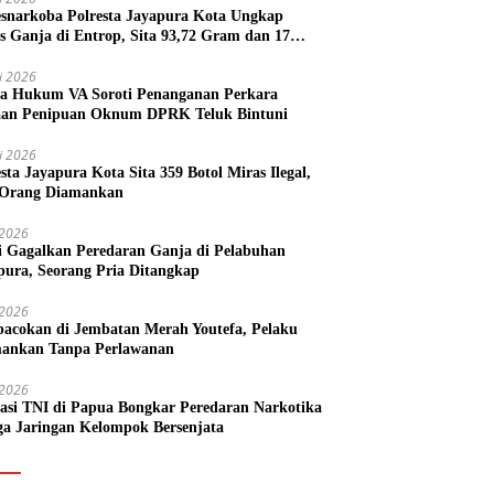
esnarkoba Polresta Jayapura Kota Ungkap
s Ganja di Entrop, Sita 93,72 Gram dan 17
l Arak Bali
li 2026
a Hukum VA Soroti Penanganan Perkara
an Penipuan Oknum DPRK Teluk Bintuni
li 2026
esta Jayapura Kota Sita 359 Botol Miras Ilegal,
Orang Diamankan
i 2026
si Gagalkan Peredaran Ganja di Pelabuhan
pura, Seorang Pria Ditangkap
i 2026
acokan di Jembatan Merah Youtefa, Pelaku
ankan Tanpa Perlawanan
i 2026
asi TNI di Papua Bongkar Peredaran Narkotika
ga Jaringan Kelompok Bersenjata