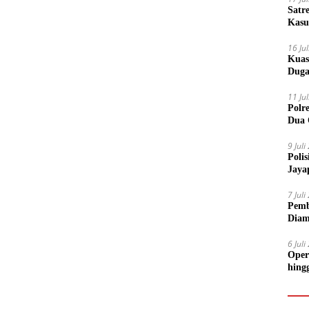
Satr
Kasu
Boto
16 Ju
Kuas
Duga
11 Ju
Polr
Dua 
9 Jul
Poli
Jaya
7 Jul
Pemb
Diam
6 Jul
Oper
hing