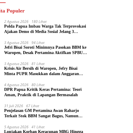
ita Populer
2 Agustus 2026
180 Lihat
Polda Papua Imbau Warga Tak Terprovokasi
Ajakan Demo di Media Sosial Jelang 3
Agustus
3 Agustus 2026
94 Lihat
Jefri Bisai Soroti Minimnya Pasokan BBM ke
Waropen, Desak Pertamina Aktifkan SPBU
Urei
3 Agustus 2026
81 Lihat
Krisis Air Bersih di Waropen, Jefry Bisai
Minta PUPR Masukkan dalam Anggaran
Perubahan
4 Agustus 2026
80 Lihat
DPR Papua Kritik Keras Pertamina: Teori
Aman, Praktik di Lapangan Bermasalah
31 Juli 2026
67 Lihat
Penjelasan GM Pertamina Awan Raharjo
Terkait Stok BBM Sangat Bagus, Namun
Eksekusi di Lapangan Bermasalah
5 Agustus 2026
41 Lihat
Lonjakan Korban Keracunan MBG Hingga