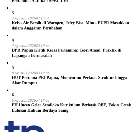
Pertamina Aktifkan SPBU Urei
3
3 Agustus 2026
87 Lihat
Krisis Air Bersih di Waropen, Jefry Bisai Minta PUPR Masukkan
dalam Anggaran Perubahan
4
4 Agustus 2026
85 Lihat
DPR Papua Kritik Keras Pertamina: Teori Aman, Praktik di
Lapangan Bermasalah
5
8 Agustus 2026
83 Lihat
HUT Pertama PRI Papua, Momentum Perkuat Struktur hingga
Akar Rumput
6
6 Agustus 2026
51 Lihat
FH Uncen Gelar Semiloka Kurikulum Berbasis OBE, Fokus Cetak
Lulusan Hukum Berdaya Saing