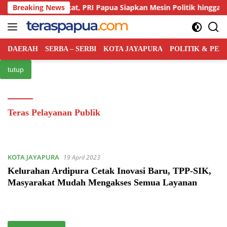
Langsung
ingan Kian Ketat, PRI Papua Siapkan Mesin Politik hingga Tingkat
Breaking News
ke
konten
DAERAH
SERBA – SERBI
KOTA JAYAPURA
POLITIK & PE
tutup
Teras Pelayanan Publik
KOTA JAYAPURA
19 April 2023
Kelurahan Ardipura Cetak Inovasi Baru, TPP-SIK,
Masyarakat Mudah Mengakses Semua Layanan